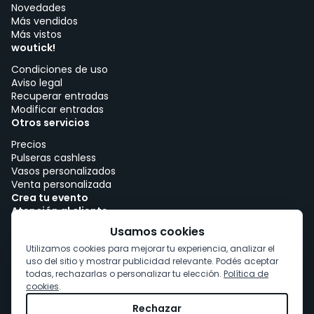
Novedades
Más vendidos
Más vistos
woutick!
Condiciones de uso
Aviso legal
Recuperar entradas
Modificar entradas
Otros servicios
Precios
Pulseras cashless
Vasos personalizados
Venta personalizada
Crea tu evento
Atención al cliente
Trabajar con woutick!
Usamos cookies
Política de cookies
Utilizamos cookies para mejorar tu experiencia, analizar el
Consentimiento de cookies
uso del sitio y mostrar publicidad relevante. Podés aceptar
todas, rechazarlas o personalizar tu elección.
Política de
cookies
.
Rechazar