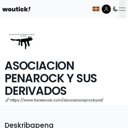
op
ASOCIACION
PENAROCK Y SUS
DERIVADOS
https://www.facebook.com/asociacionprockysd/
Deskribapena