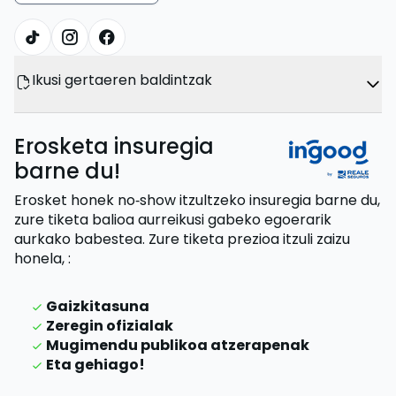
Ikusi gertaeren baldintzak
Erosketa insuregia
barne du!
Erosket honek no‑show itzultzeko insuregia barne du,
zure tiketa balioa aurreikusi gabeko egoerarik
aurkako babestea.
Zure tiketa prezioa itzuli zaizu
honela,
:
Gaizkitasuna
Zeregin ofizialak
Mugimendu publikoa atzerapenak
Eta gehiago!