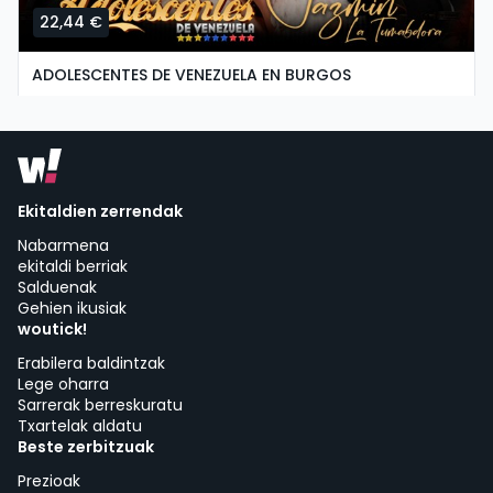
22,44 €
ADOLESCENTES DE VENEZUELA EN BURGOS
larunbata, 22 ko abuztua etan 19:00
C. Luis Alberdi, 18 | Burgos
Ekitaldien zerrendak
Nabarmena
ekitaldi berriak
Salduenak
Gehien ikusiak
woutick!
Erabilera baldintzak
Lege oharra
Sarrerak berreskuratu
Txartelak aldatu
Beste zerbitzuak
Prezioak