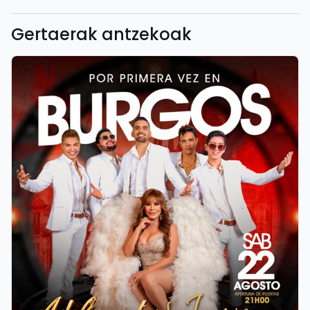
Gertaerak antzekoak