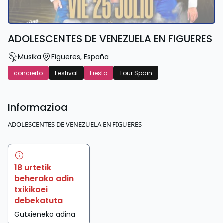
ADOLESCENTES DE VENEZUELA EN FIGUERES
Musika
Figueres
,
España
concierto
Festival
Fiesta
Tour Spain
Informazioa
ADOLESCENTES DE VENEZUELA EN FIGUERES
18 urtetik
beherako adin
txikikoei
debekatuta
Gutxieneko adina