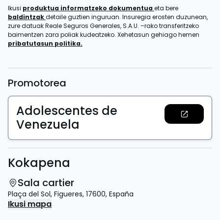
Ikusi
produktua informatzeko dokumentua
eta bere
baldintzak
detaile guztien inguruan. Insuregia erosten duzunean,
zure datuak Reale Seguros Generales, S.A.U. –rako transferitzeko
baimentzen zara poliak kudeatzeko. Xehetasun gehiago hemen
pribatutasun politika.
Promotorea
Adolescentes de
Venezuela
Kokapena
Sala cartier
Plaça del Sol
,
Figueres
,
17600
,
España
Ikusi mapa