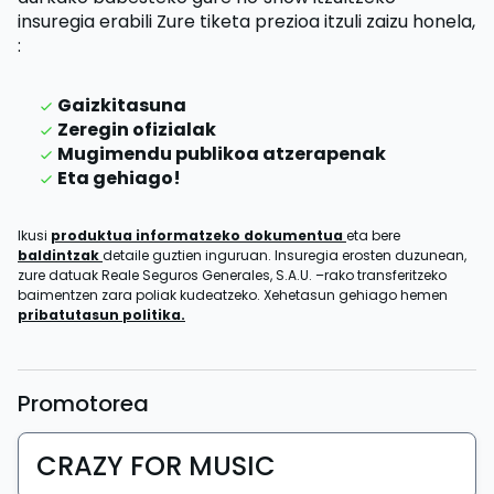
insuregia erabili
Zure tiketa prezioa itzuli zaizu
honela,
:
Gaizkitasuna
Zeregin ofizialak
Mugimendu publikoa atzerapenak
Eta gehiago!
Ikusi
produktua informatzeko dokumentua
eta bere
baldintzak
detaile guztien inguruan. Insuregia erosten duzunean,
zure datuak Reale Seguros Generales, S.A.U. –rako transferitzeko
baimentzen zara poliak kudeatzeko. Xehetasun gehiago hemen
pribatutasun politika.
Promotorea
CRAZY FOR MUSIC