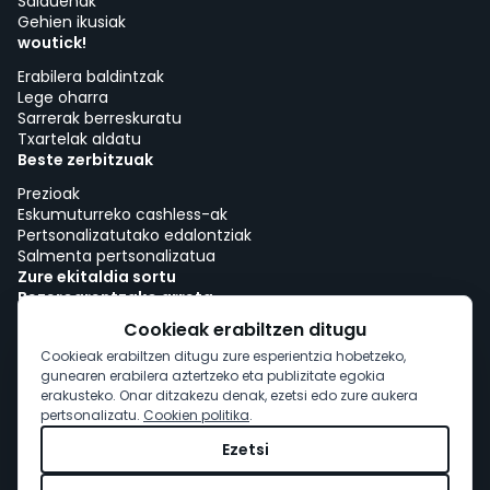
Salduenak
Gehien ikusiak
woutick!
Erabilera baldintzak
Lege oharra
Sarrerak berreskuratu
Txartelak aldatu
Beste zerbitzuak
Prezioak
Eskumuturreko cashless-ak
Pertsonalizatutako edalontziak
Salmenta pertsonalizatua
Zure ekitaldia sortu
Bezeroarentzako arreta
Lana woutick-ekin!
Cookieak erabiltzen ditugu
Cookie-politika
Cookieak erabiltzen ditugu zure esperientzia hobetzeko,
Cookie-baimena
gunearen erabilera aztertzeko eta publizitate egokia
erakusteko. Onar ditzakezu denak, ezetsi edo zure aukera
pertsonalizatu.
Cookien politika
.
Ezetsi