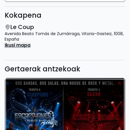
Kokapena
Le Coup
Avenida Beato Tomás de Zumárraga
,
Vitoria-Gasteiz
,
1008
,
España
Ikusi mapa
Gertaerak antzekoak