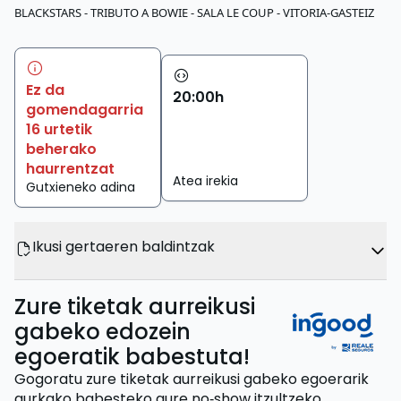
BLACKSTARS - TRIBUTO A BOWIE - SALA LE COUP - VITORIA-GASTEIZ
Ez da
20
:
00
h
gomendagarria
16 urtetik
beherako
haurrentzat
Atea irekia
Gutxieneko adina
Ikusi gertaeren baldintzak
Zure tiketak aurreikusi
gabeko edozein
egoeratik babestuta!
Gogoratu zure tiketak aurreikusi gabeko egoerarik
aurkako babesteko gure no‑show itzultzeko