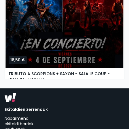
16,50 €
TRIBUTO A SCORPIONS + SAXON - SALA LE COUP -
VITORIA-GASTEIZ
ostirala, 4 ko iraila etan 18:00
Le Coup | Vitoria-Gasteiz
Ekitaldien zerrendak
Nabarmena
ekitaldi berriak