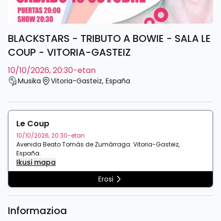
BLACKSTARS - TRIBUTO A BOWIE - SALA LE
COUP - VITORIA-GASTEIZ
10/10/2026, 20:30-etan
Musika
Vitoria-Gasteiz
,
España
Le Coup
10/10/2026, 20:30-etan
Avenida Beato Tomás de Zumárraga
.
Vitoria-Gasteiz
,
España
.
Ikusi mapa
Erosi
Informazioa