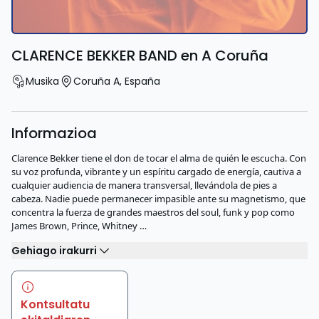
CLARENCE BEKKER BAND en A Coruña
Musika
Coruña A
,
España
Informazioa
Clarence Bekker tiene el don de tocar el alma de quién le escucha. Con
su voz profunda, vibrante y un espíritu cargado de energía, cautiva a
cualquier audiencia de manera transversal, llevándola de pies a
cabeza. Nadie puede permanecer impasible ante su magnetismo, que
concentra la fuerza de grandes maestros del soul, funk y pop como
James Brown, Prince, Whitney …
Gehiago irakurri
Kontsultatu