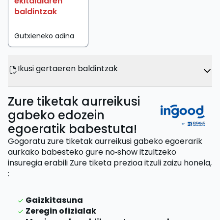
ekitaldiaren
baldintzak
Gutxieneko adina
Ikusi gertaeren baldintzak
Zure tiketak aurreikusi
gabeko edozein
egoeratik babestuta!
Gogoratu zure tiketak aurreikusi gabeko egoerarik
aurkako babesteko gure no‑show itzultzeko
insuregia erabili
Zure tiketa prezioa itzuli zaizu
honela,
:
Gaizkitasuna
Zeregin ofizialak