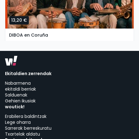
13,20 €
DIBOA en Coruña
larunbata, 5 ko iraila etan 20:00
Garufa Club | Coruña A
Ekitaldien zerrendak
Nabarmena
ekitaldi berriak
Salduenak
Gehien ikusiak
woutick!
Erabilera baldintzak
Lege oharra
Sarrerak berreskuratu
Txartelak aldatu