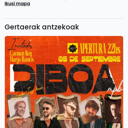
Ikusi mapa
Gertaerak antzekoak