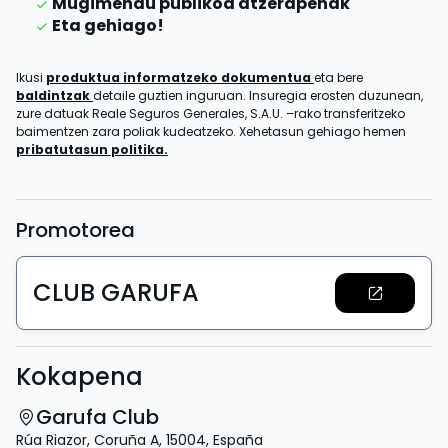
Mugimendu publikoa atzerapenak
Eta gehiago!
Ikusi
produktua informatzeko dokumentua
eta bere
baldintzak
detaile guztien inguruan. Insuregia erosten duzunean,
zure datuak Reale Seguros Generales, S.A.U. –rako transferitzeko
baimentzen zara poliak kudeatzeko. Xehetasun gehiago hemen
pribatutasun politika.
Promotorea
CLUB GARUFA
Kokapena
Garufa Club
Rúa Riazor
,
Coruña A
,
15004
,
España