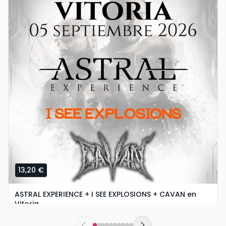
13,20 €
ASTRAL EXPERIENCE + I SEE EXPLOSIONS + CAVAN en
Vitoria
larunbata, 5 ko iraila etan 18:30
Urban Rock Concept | Vitoria-Gasteiz