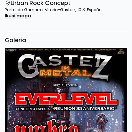
Urban Rock Concept
Portal de Gamarra
,
Vitoria-Gasteiz
,
1013
,
España
Ikusi mapa
Galeria