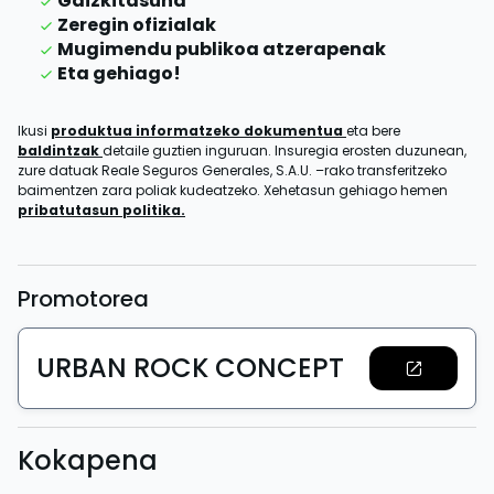
Gaizkitasuna
Zeregin ofizialak
Mugimendu publikoa atzerapenak
Eta gehiago!
Ikusi
produktua informatzeko dokumentua
eta bere
baldintzak
detaile guztien inguruan. Insuregia erosten duzunean,
zure datuak Reale Seguros Generales, S.A.U. –rako transferitzeko
baimentzen zara poliak kudeatzeko. Xehetasun gehiago hemen
pribatutasun politika.
Promotorea
URBAN ROCK CONCEPT
Kokapena