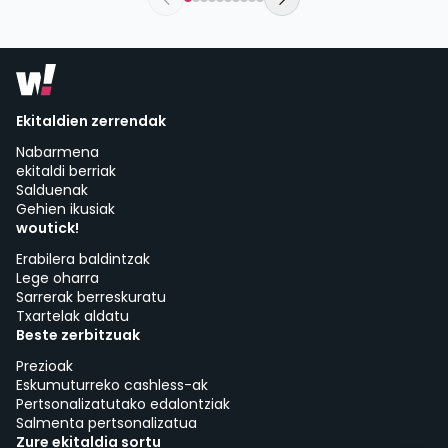
Ekitaldien zerrendak
Nabarmena
ekitaldi berriak
Salduenak
Gehien ikusiak
woutick!
Erabilera baldintzak
Lege oharra
Sarrerak berreskuratu
Txartelak aldatu
Beste zerbitzuak
Prezioak
Eskumuturreko cashless-ak
Pertsonalizatutako edalontziak
Salmenta pertsonalizatua
Zure ekitaldia sortu