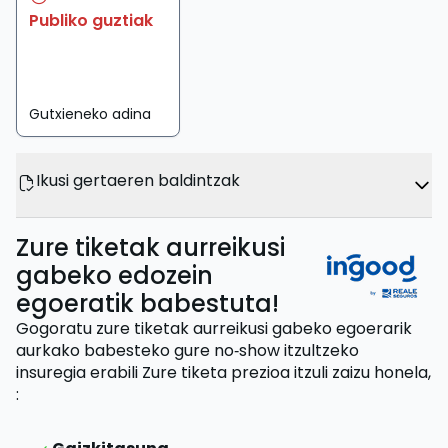
Publiko guztiak
Gutxieneko adina
Ikusi gertaeren baldintzak
Zure tiketak aurreikusi
gabeko edozein
egoeratik babestuta!
Gogoratu zure tiketak aurreikusi gabeko egoerarik
aurkako babesteko gure no‑show itzultzeko
insuregia erabili
Zure tiketa prezioa itzuli zaizu
honela,
: