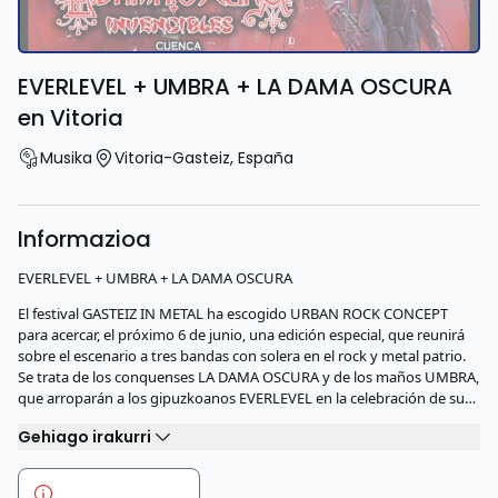
EVERLEVEL + UMBRA + LA DAMA OSCURA
en Vitoria
Musika
Vitoria-Gasteiz
,
España
Informazioa
EVERLEVEL + UMBRA + LA DAMA OSCURA
El festival GASTEIZ IN METAL ha escogido URBAN ROCK CONCEPT
para acercar, el próximo 6 de junio, una edición especial, que reunirá
sobre el escenario a tres bandas con solera en el rock y metal patrio.
Se trata de los conquenses LA DAMA OSCURA y de los maños UMBRA,
que arroparán a los gipuzkoanos EVERLEVEL en la celebración de su…
Gehiago irakurri