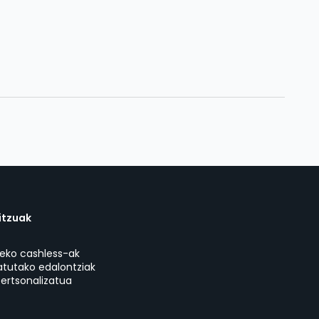
itzuak
eko cashless-ak
atutako edalontziak
ertsonalizatua