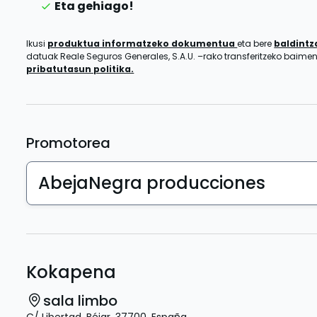
Eta gehiago!
Ikusi
produktua informatzeko dokumentua
eta bere
baldint
datuak Reale Seguros Generales, S.A.U. –rako transferitzeko baim
pribatutasun politika.
Promotorea
AbejaNegra producciones
Kokapena
sala limbo