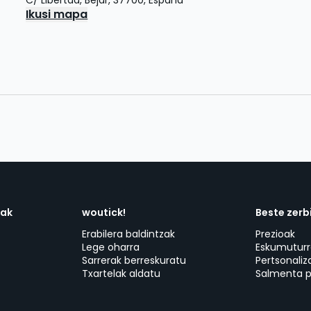
C/ Libertad
,
Béjar
,
37700
,
España
Ikusi mapa
dak
woutick!
Beste zerb
Erabilera baldintzak
Prezioak
Lege oharra
Eskumuturr
Sarrerak berreskuratu
Pertsonaliz
Txartelak aldatu
Salmenta p