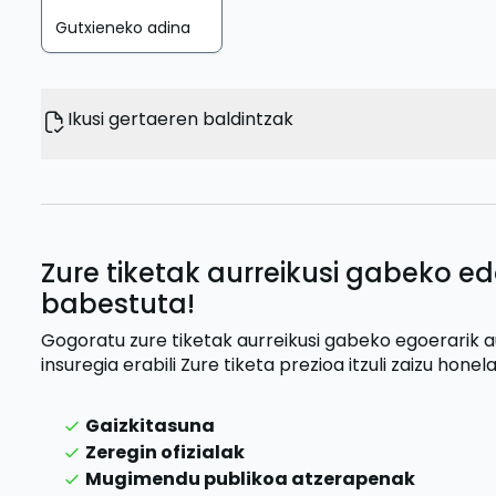
Gutxieneko adina
Ikusi gertaeren baldintzak
Zure tiketak aurreikusi gabeko ed
babestuta!
Gogoratu zure tiketak aurreikusi gabeko egoerarik 
insuregia erabili
Zure tiketa prezioa itzuli zaizu
honela
Gaizkitasuna
Zeregin ofizialak
Mugimendu publikoa atzerapenak