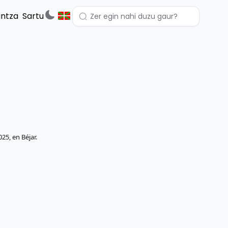
untza
Sartu
25, en Béjar.