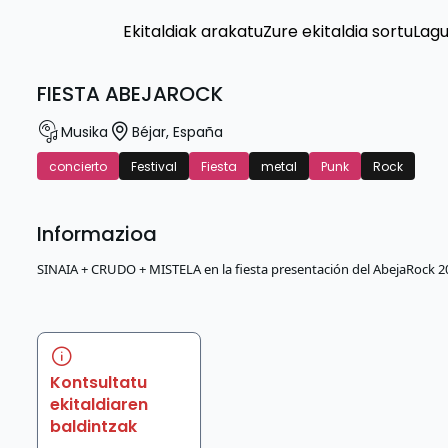
Ekitaldiak arakatu
Zure ekitaldia sortu
Lag
FIESTA ABEJAROCK
Musika
Béjar
,
España
concierto
Festival
Fiesta
metal
Punk
Rock
Informazioa
SINAIA + CRUDO + MISTELA en la fiesta presentación del AbejaRock 20
Kontsultatu
ekitaldiaren
baldintzak