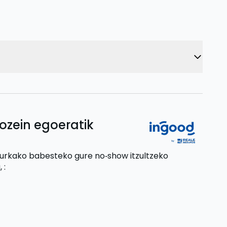
ozein egoeratik
aurkako babesteko gure no‑show itzultzeko
,
: