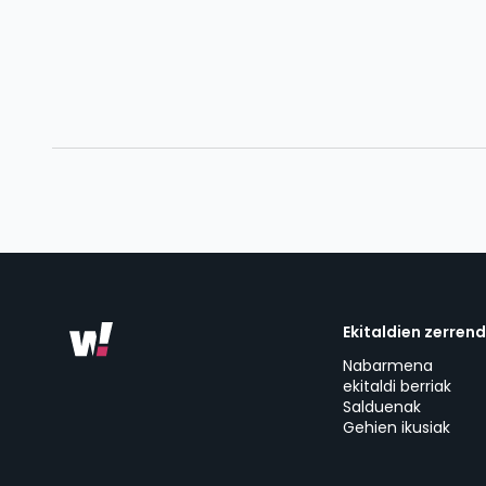
Ekitaldien zerren
Nabarmena
ekitaldi berriak
Salduenak
Gehien ikusiak