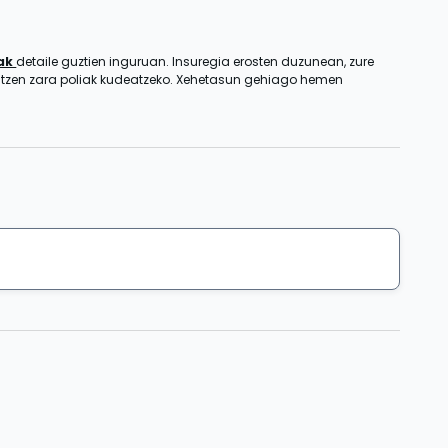
zak
detaile guztien inguruan. Insuregia erosten duzunean, zure
entzen zara poliak kudeatzeko. Xehetasun gehiago hemen