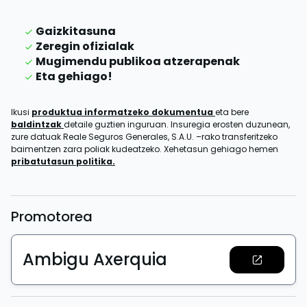
Gaizkitasuna
Zeregin ofizialak
Mugimendu publikoa atzerapenak
Eta gehiago!
Ikusi
produktua informatzeko dokumentua
eta bere
baldintzak
detaile guztien inguruan. Insuregia erosten duzunean,
zure datuak Reale Seguros Generales, S.A.U. –rako transferitzeko
baimentzen zara poliak kudeatzeko. Xehetasun gehiago hemen
pribatutasun politika.
Promotorea
Ambigu Axerquia