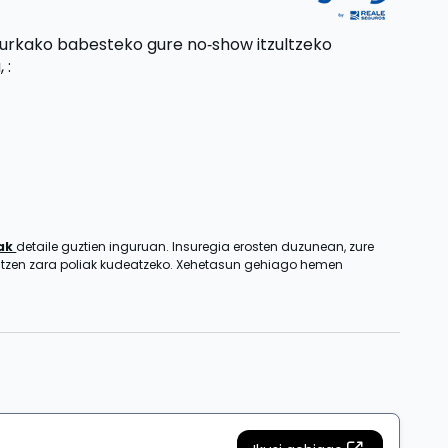
aurkako babesteko gure no‑show itzultzeko
,
:
zak
detaile guztien inguruan. Insuregia erosten duzunean, zure
entzen zara poliak kudeatzeko. Xehetasun gehiago hemen