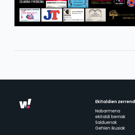
Ekitaldien zerren
Nabarmena
ekitaldi berriak
Salduenak
Gehien ikusiak