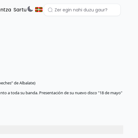
untza
Sartu
eches” de Albalate)
junto a toda su banda. Presentación de su nuevo disco "18 de mayo"