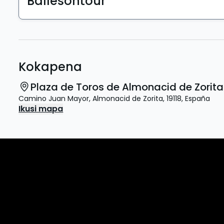
Ballesontour
Kokapena
Plaza de Toros de Almonacid de Zorita
Camino Juan Mayor
,
Almonacid de Zorita
,
19118
,
España
Ikusi mapa