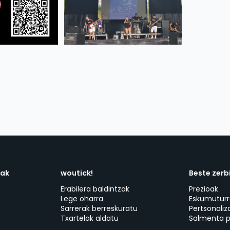
dak
woutick!
Beste zerb
Erabilera baldintzak
Prezioak
Lege oharra
Eskumuturr
Sarrerak berreskuratu
Pertsonaliz
Txartelak aldatu
Salmenta p