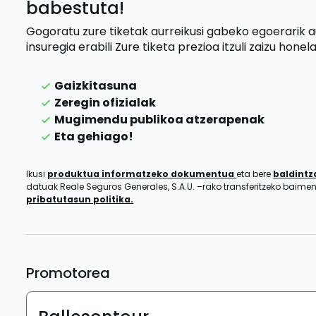
babestuta!
Gogoratu zure tiketak aurreikusi gabeko egoerarik 
insuregia erabili
Zure tiketa prezioa itzuli zaizu
honela
Gaizkitasuna
Zeregin ofizialak
Mugimendu publikoa atzerapenak
Eta gehiago!
Ikusi
produktua informatzeko dokumentua
eta bere
baldint
datuak Reale Seguros Generales, S.A.U. –rako transferitzeko baim
pribatutasun politika.
Promotorea