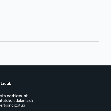
itzuak
eko cashless-ak
atutako edalontziak
ertsonalizatua