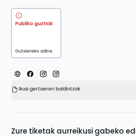
Publiko guztiak
Gutxieneko adina
Ikusi gertaeren baldintzak
Zure tiketak aurreikusi gabeko ed