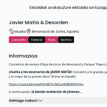
Ekitaldiak arakatu
Zure ekitaldia sortu
Lag
Javier Matía & Desorden
Musika
Almonacid de Zorita
,
España
concierto
Festival
Rock
techno
Informazioa
Conciertos de verano (Plaza de toros de Almonacid y Parque “Pepe Lo
¡Vuelta a los escenarios de JAVIER MATÍA!
Concierto a lo grande, 
y lo mejor de su primer disco “Entrar en batalla”.
https://youtu.be/xgezhJlvdlE?si=MCzo0FBk9N5SVKy-
A continuación,
la banda revelación de jóvenes…
Gehiago irakurri