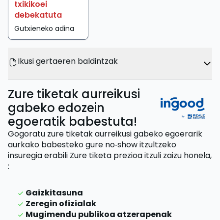
txikikoei
debekatuta
Gutxieneko adina
Ikusi gertaeren baldintzak
Zure tiketak aurreikusi
gabeko edozein
egoeratik babestuta!
Gogoratu zure tiketak aurreikusi gabeko egoerarik
aurkako babesteko gure no‑show itzultzeko
insuregia erabili
Zure tiketa prezioa itzuli zaizu
honela,
:
Gaizkitasuna
Zeregin ofizialak
Mugimendu publikoa atzerapenak