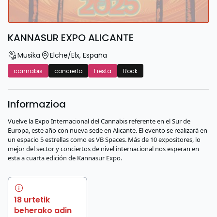
KANNASUR EXPO ALICANTE
Musika
Elche/Elx
,
España
cannabis
concierto
Fiesta
Rock
Informazioa
Vuelve la Expo Internacional del Cannabis referente en el Sur de
Europa, este año con nueva sede en Alicante. El evento se realizará en
un espacio 5 estrellas como es VB Spaces. Más de 10 expositores, lo
mejor del sector y conciertos de nivel internacional nos esperan en
esta a cuarta edición de Kannasur Expo.
18 urtetik
beherako adin