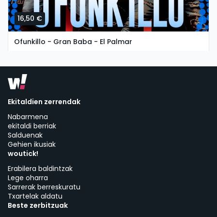
16,50 €
Ofunkillo - Gran Baba - El Palmar
asteartea, 11 ko abuztua etan 19:30
Chiringuito Gran Baba | Vejer de la Frontera
Ekitaldien zerrendak
Nabarmena
ekitaldi berriak
Salduenak
Gehien ikusiak
woutick!
Erabilera baldintzak
Lege oharra
Sarrerak berreskuratu
Txartelak aldatu
Beste zerbitzuak