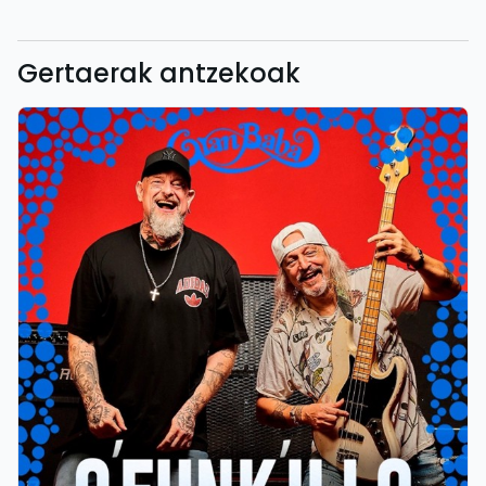
Gertaerak antzekoak