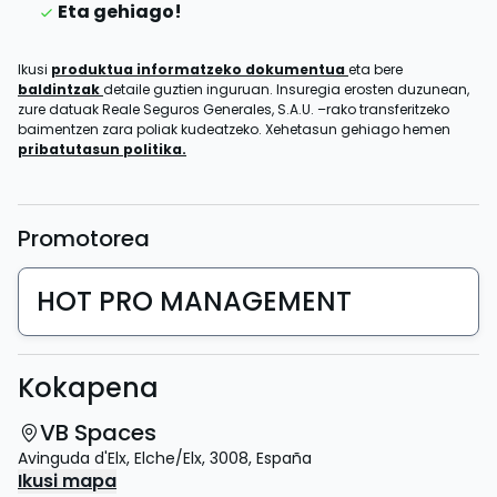
Eta gehiago!
Ikusi
produktua informatzeko dokumentua
eta bere
baldintzak
detaile guztien inguruan. Insuregia erosten duzunean,
zure datuak Reale Seguros Generales, S.A.U. –rako transferitzeko
baimentzen zara poliak kudeatzeko. Xehetasun gehiago hemen
pribatutasun politika.
Promotorea
HOT PRO MANAGEMENT
Kokapena
VB Spaces
Avinguda d'Elx
,
Elche/Elx
,
3008
,
España
Ikusi mapa