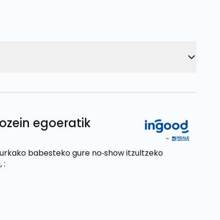
ozein egoeratik
aurkako babesteko gure no‑show itzultzeko
,
: