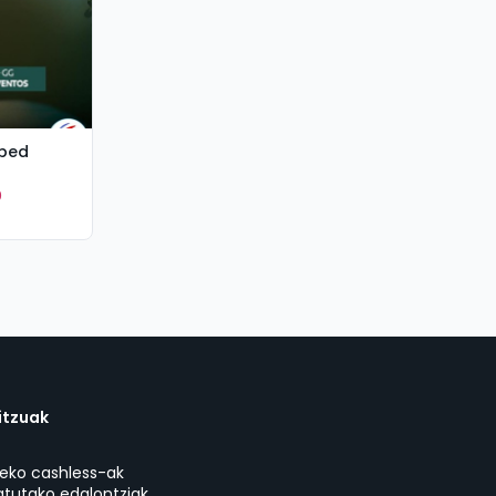
Obed
0
itzuak
eko cashless-ak
atutako edalontziak