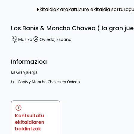
Ekitaldiak arakatu
Zure ekitaldia sortu
Lag
Los Banis & Moncho Chavea ( la gran ju
Musika
Oviedo
,
España
Informazioa
La Gran Juerga
Los Banis y Moncho Chavea en Oviedo
Kontsultatu
ekitaldiaren
baldintzak