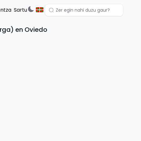
untza
Sartu
erga) en Oviedo