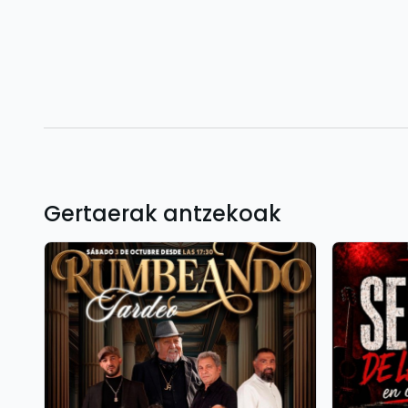
Gertaerak antzekoak