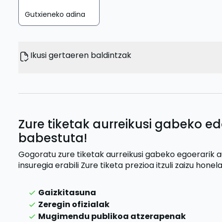
Gutxieneko adina
Ikusi gertaeren baldintzak
Zure tiketak aurreikusi gabeko ed
babestuta!
Gogoratu zure tiketak aurreikusi gabeko egoerarik 
insuregia erabili
Zure tiketa prezioa itzuli zaizu
honela
Gaizkitasuna
Zeregin ofizialak
Mugimendu publikoa atzerapenak