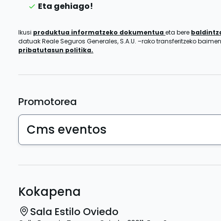
Eta gehiago!
Ikusi
produktua informatzeko dokumentua
eta bere
baldint
datuak Reale Seguros Generales, S.A.U. –rako transferitzeko baim
pribatutasun politika.
Promotorea
Cms eventos
Kokapena
Sala Estilo Oviedo