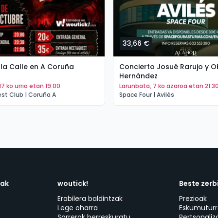
33,66 €
la Calle en A Coruña
Concierto Josué Rarujo y 
Hernández
17 ko urria etan 19:00
larunbata, 7 ko azaroa etan 21:3
st Club | Coruña A
Space Four | Avilés
dak
woutick!
Beste zerb
Erabilera baldintzak
Prezioak
Lege oharra
Eskumuturr
Sarrerak berreskuratu
Pertsonaliz