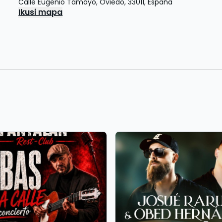
Calle Eugenio Tamayo
,
Oviedo
,
33011
,
España
Ikusi mapa