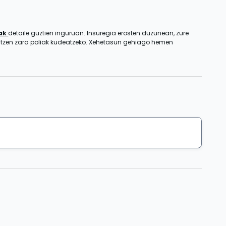
zak
detaile guztien inguruan. Insuregia erosten duzunean, zure
entzen zara poliak kudeatzeko. Xehetasun gehiago hemen