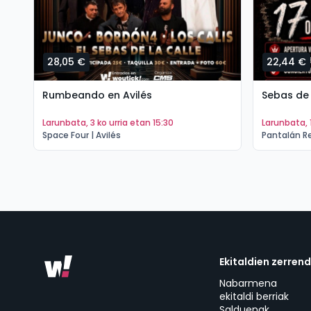
28,05 €
22,44 €
Rumbeando en Avilés
Sebas de 
larunbata, 3 ko urria etan 15:30
larunbata, 
Space Four | Avilés
Pantalán Re
Ekitaldien zerren
Nabarmena
ekitaldi berriak
Salduenak