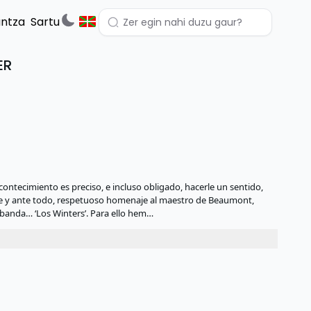
untza
Sartu
ER
acontecimiento es preciso, e incluso obligado, hacerle un sentido,
de y ante todo, respetuoso homenaje al maestro de Beaumont,
 banda… ‘Los Winters’. Para ello hem…