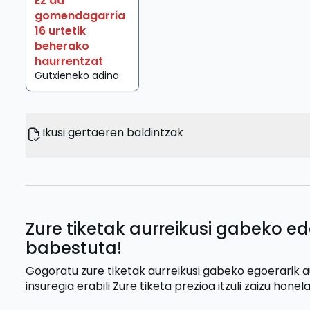
Ez da
gomendagarria
16 urtetik
beherako
haurrentzat
Gutxieneko adina
Ikusi gertaeren baldintzak
Zure tiketak aurreikusi gabeko ed
babestuta!
Gogoratu zure tiketak aurreikusi gabeko egoerarik 
insuregia erabili
Zure tiketa prezioa itzuli zaizu
honela