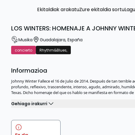
Ekitaldiak arakatu
Zure ekitaldia sortu
Lag
LOS WINTERS: HOMENAJE A JOHNNY WINT
Musika
Guadalajara
,
España
concierto
Rhythm&Blues,
Informazioa
Johnny Winter Fallece el 16 de Julio de 2014. Después de tan terrible 
profundo, reflexivo, trascendente, intenso, agudo, admirado, humil
Texas. Dicho homenaje del que os hablo se manifiesta en formato de
Gehiago irakurri