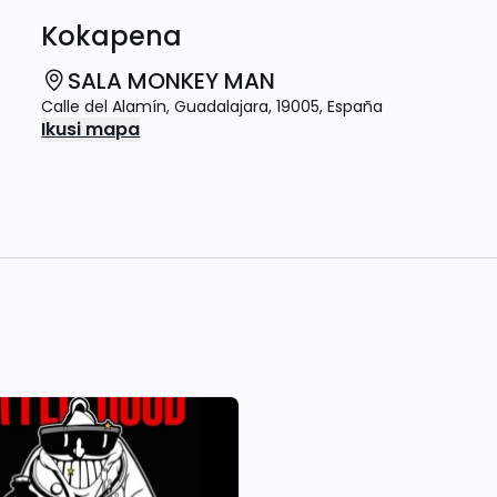
Kokapena
SALA MONKEY MAN
Calle del Alamín
,
Guadalajara
,
19005
,
España
Ikusi mapa