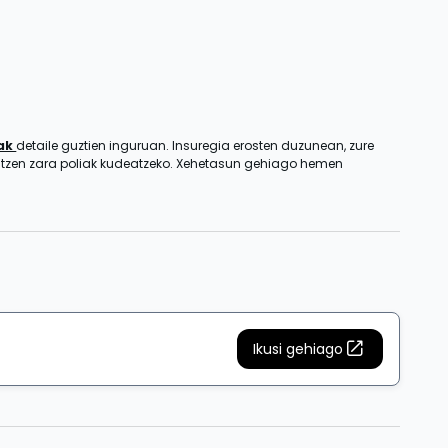
zak
detaile guztien inguruan. Insuregia erosten duzunean, zure
entzen zara poliak kudeatzeko. Xehetasun gehiago hemen
Ikusi gehiago