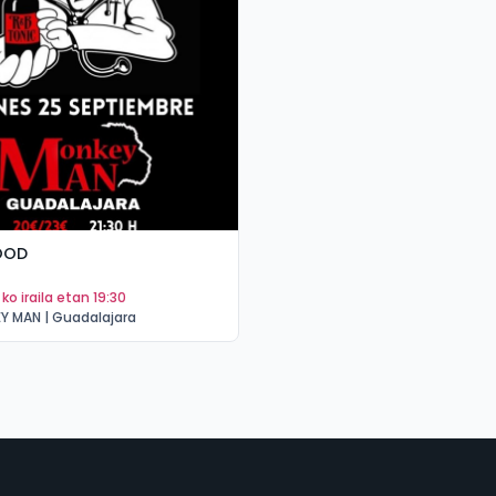
OOD
5 ko iraila etan 19:30
Y MAN | Guadalajara