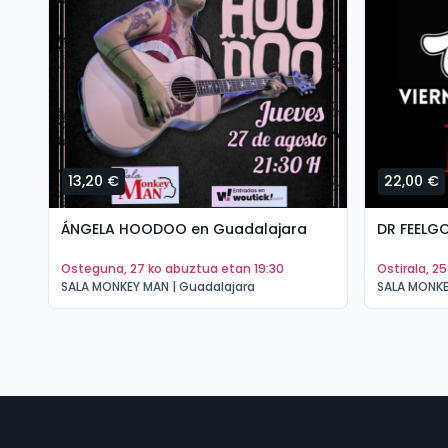
13,20 €
22,00 €
ÁNGELA HOODOO en Guadalajara
DR FEELG
osteguna, 27 ko abuztua etan 19:30
ostirala, 2
SALA MONKEY MAN | Guadalajara
SALA MONKE