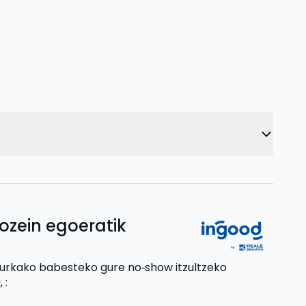
ozein egoeratik
aurkako babesteko gure no‑show itzultzeko
,
: