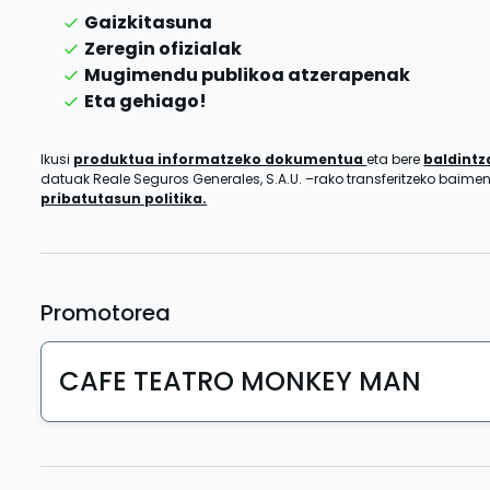
Gaizkitasuna
Zeregin ofizialak
Mugimendu publikoa atzerapenak
Eta gehiago!
Ikusi
produktua informatzeko dokumentua
eta bere
baldint
datuak Reale Seguros Generales, S.A.U. –rako transferitzeko baim
pribatutasun politika.
Promotorea
CAFE TEATRO MONKEY MAN