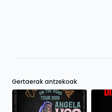
Gertaerak antzekoak