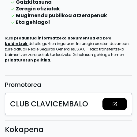
Gaizkitasuna
Zeregin ofizialak
Mugimendu publikoa atzerapenak
Eta gehiago!
Ikusi
produktua informatzeko dokumentua
eta bere
baldintzak
detaile guztien inguruan. Insuregia erosten duzunean,
zure datuak Reale Seguros Generales, S.A.U. –rako transferitzeko
baimentzen zara poliak kudeatzeko. Xehetasun gehiago hemen
pribatutasun politika.
Promotorea
CLUB CLAVICEMBALO
Kokapena