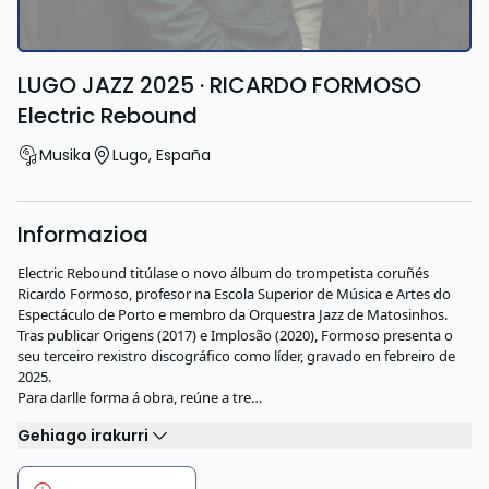
LUGO JAZZ 2025 · RICARDO FORMOSO
Electric Rebound
Musika
Lugo
,
España
Informazioa
Electric Rebound titúlase o novo álbum do trompetista coruñés
Ricardo Formoso, profesor na Escola Superior de Música e Artes do
Espectáculo de Porto e membro da Orquestra Jazz de Matosinhos.
Tras publicar Origens (2017) e Implosão (2020), Formoso presenta o
seu terceiro rexistro discográfico como líder, gravado en febreiro de
2025.
Para darlle forma á obra, reúne a tre…
Gehiago irakurri