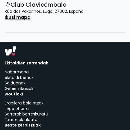
Club Clavicémbalo
Rúa dos Paxariños
,
Lugo
,
27002
,
España
Ikusi mapa
Ekitaldien zerrendak
Nabarmena
ekitaldi berriak
Salduenak
Gehien ikusiak
woutick!
Erabilera baldintzak
Lege oharra
Sarrerak berreskuratu
Txartelak aldatu
Beste zerbitzuak