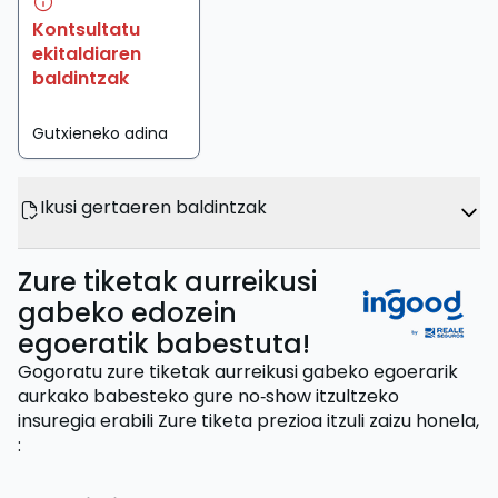
Kontsultatu
ekitaldiaren
baldintzak
Gutxieneko adina
Ikusi gertaeren baldintzak
Zure tiketak aurreikusi
gabeko edozein
egoeratik babestuta!
Gogoratu zure tiketak aurreikusi gabeko egoerarik
aurkako babesteko gure no‑show itzultzeko
insuregia erabili
Zure tiketa prezioa itzuli zaizu
honela,
: