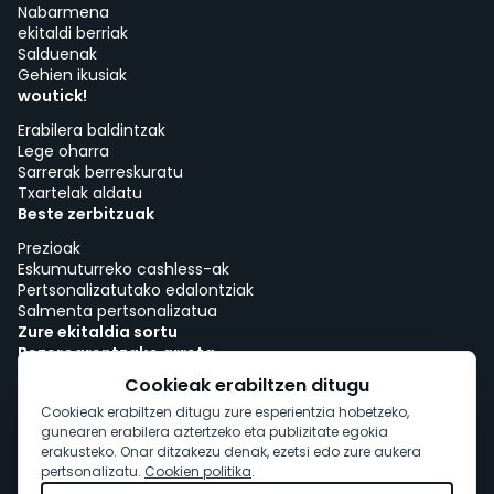
Nabarmena
ekitaldi berriak
Salduenak
Gehien ikusiak
woutick!
Erabilera baldintzak
Lege oharra
Sarrerak berreskuratu
Txartelak aldatu
Beste zerbitzuak
Prezioak
Eskumuturreko cashless-ak
Pertsonalizatutako edalontziak
Salmenta pertsonalizatua
Zure ekitaldia sortu
Bezeroarentzako arreta
Lana woutick-ekin!
Cookieak erabiltzen ditugu
Cookie-politika
Cookieak erabiltzen ditugu zure esperientzia hobetzeko,
Cookie-baimena
gunearen erabilera aztertzeko eta publizitate egokia
erakusteko. Onar ditzakezu denak, ezetsi edo zure aukera
pertsonalizatu.
Cookien politika
.