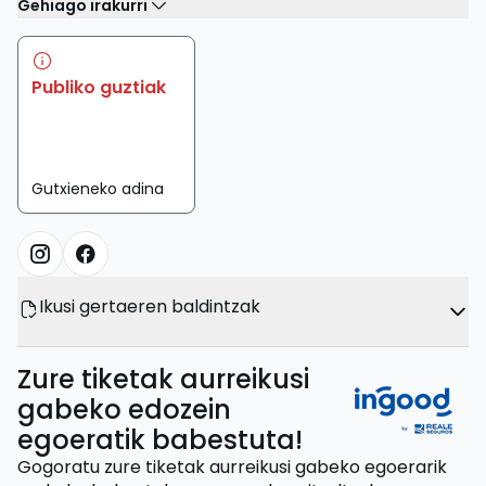
Gehiago irakurri
Publiko guztiak
Gutxieneko adina
Ikusi gertaeren baldintzak
Zure tiketak aurreikusi
gabeko edozein
egoeratik babestuta!
Gogoratu zure tiketak aurreikusi gabeko egoerarik