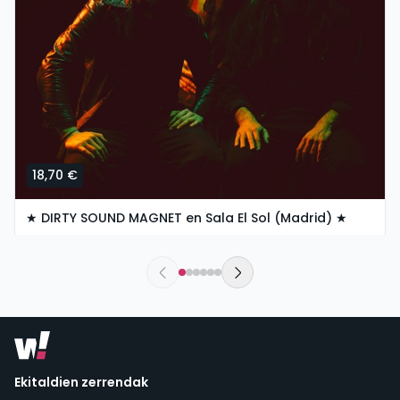
18,70 €
★ DIRTY SOUND MAGNET en Sala El Sol (Madrid) ★
asteazkena, 4 ko azaroa etan 20:00
Sala El Sol | Madrid
Ekitaldien zerrendak