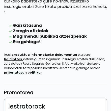
aurkako babesteko gure no‑show itzultzeko
insuregia erabili
Zure tiketa prezioa itzuli zaizu
honela,
:
Gaizkitasuna
Zeregin ofizialak
Mugimendu publikoa atzerapenak
Eta gehiago!
Ikusi
produktua informatzeko dokumentua
eta bere
baldintzak
detaile guztien inguruan. Insuregia erosten duzunean,
zure datuak Reale Seguros Generales, S.A.U. –rako transferitzeko
baimentzen zara poliak kudeatzeko. Xehetasun gehiago hemen
pribatutasun politika.
Promotorea
lestratorock