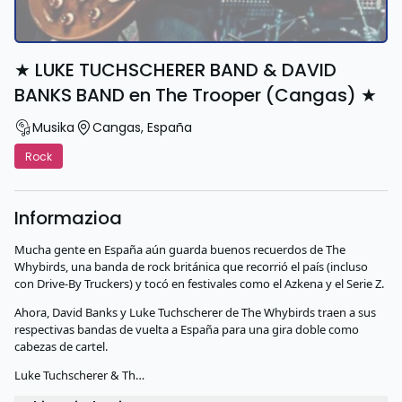
★ LUKE TUCHSCHERER BAND & DAVID
BANKS BAND en The Trooper (Cangas) ★
Musika
Cangas
,
España
Rock
Informazioa
Mucha gente en España aún guarda buenos recuerdos de The
Whybirds, una banda de rock británica que recorrió el país (incluso
con Drive-By Truckers) y tocó en festivales como el Azkena y el Serie Z.
Ahora, David Banks y Luke Tuchscherer de The Whybirds traen a sus
respectivas bandas de vuelta a España para una gira doble como
cabezas de cartel.
Luke Tuchscherer & Th…