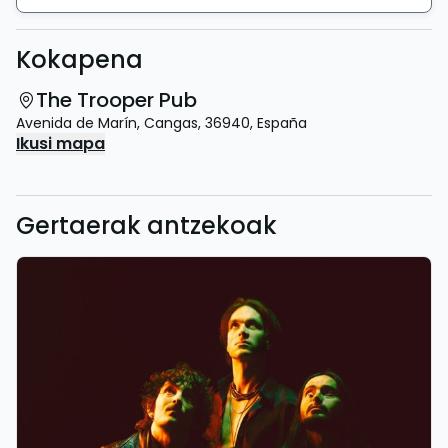
Kokapena
The Trooper Pub
Avenida de Marín
,
Cangas
,
36940
,
España
Ikusi mapa
Gertaerak antzekoak