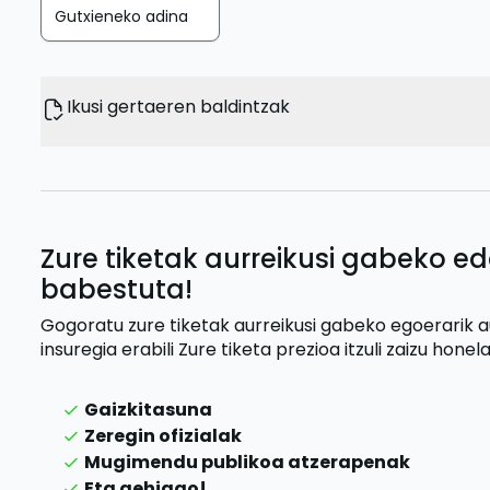
Gutxieneko adina
Ikusi gertaeren baldintzak
Zure tiketak aurreikusi gabeko ed
babestuta!
Gogoratu zure tiketak aurreikusi gabeko egoerarik 
insuregia erabili
Zure tiketa prezioa itzuli zaizu
honela
Gaizkitasuna
Zeregin ofizialak
Mugimendu publikoa atzerapenak
Eta gehiago!