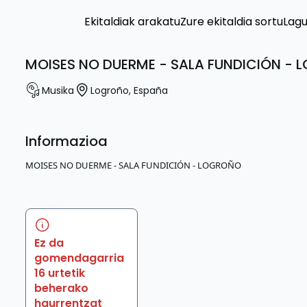
Ekitaldiak arakatu
Zure ekitaldia sortu
Lag
MOISES NO DUERME - SALA FUNDICIÓN -
Musika
Logroño
,
España
Informazioa
MOISES NO DUERME - SALA FUNDICIÓN - LOGROÑO
Ez da
gomendagarria
16 urtetik
beherako
haurrentzat