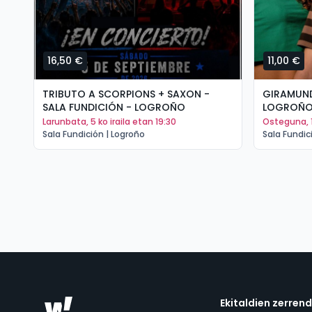
16,50 €
11,00 €
TRIBUTO A SCORPIONS + SAXON -
GIRAMUND
SALA FUNDICIÓN - LOGROÑO
LOGROÑ
larunbata, 5 ko iraila etan 19:30
osteguna, 
Sala Fundición | Logroño
Sala Fundic
Ekitaldien zerren