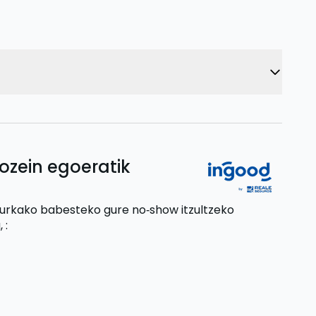
ozein egoeratik
aurkako babesteko gure no‑show itzultzeko
,
: