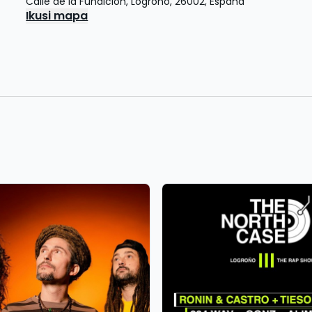
Calle de la Fundición
,
Logroño
,
26002
,
España
Ikusi mapa