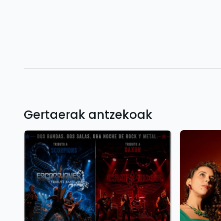
Gertaerak antzekoak