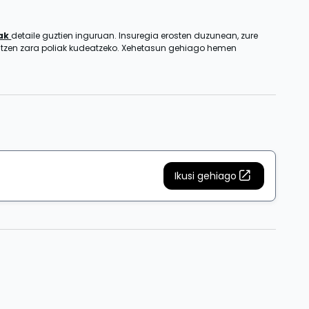
zak
detaile guztien inguruan. Insuregia erosten duzunean, zure
entzen zara poliak kudeatzeko. Xehetasun gehiago hemen
Ikusi gehiago