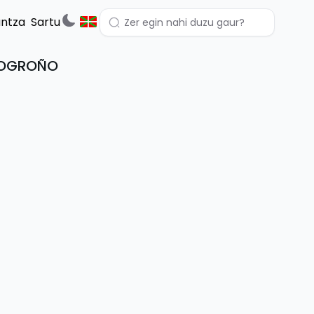
untza
Sartu
 LOGROÑO