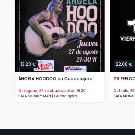
13,20 €
22,00 €
ÁNGELA HOODOO en Guadalajara
DR FEELG
osteguna, 27 ko abuztua etan 19:30
ostirala, 2
SALA MONKEY MAN | Guadalajara
SALA MONKE