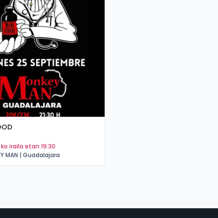
OOD
5 ko iraila etan 19:30
Y MAN | Guadalajara