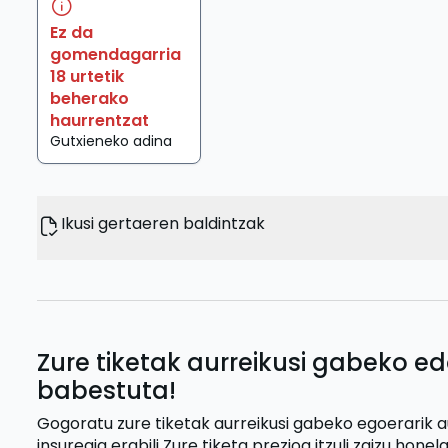
Ez da
gomendagarria
18 urtetik
beherako
haurrentzat
Gutxieneko adina
Ikusi gertaeren baldintzak
Zure tiketak aurreikusi gabeko ed
babestuta!
Gogoratu zure tiketak aurreikusi gabeko egoerarik 
insuregia erabili
Zure tiketa prezioa itzuli zaizu
honela