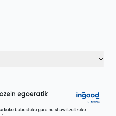
ozein egoeratik
aurkako babesteko gure no‑show itzultzeko
,
: