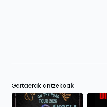
Gertaerak antzekoak