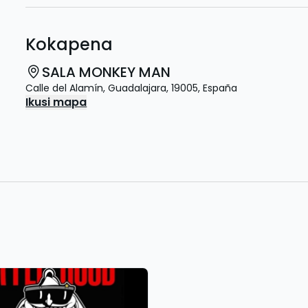
Kokapena
SALA MONKEY MAN
Calle del Alamín
,
Guadalajara
,
19005
,
España
Ikusi mapa