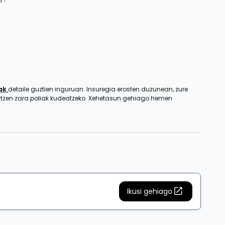
zak
detaile guztien inguruan. Insuregia erosten duzunean, zure
entzen zara poliak kudeatzeko. Xehetasun gehiago hemen
Ikusi gehiago