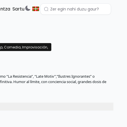
untza
Sartu
p, Comedia, Improvisación,
o “La Resistencia”, “Late Motiv”,“Ilustres Ignorantes” o
itiva. Humor al límite, con conciencia social, grandes dosis de