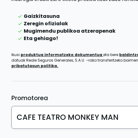
Gaizkitasuna
Zeregin ofizialak
Mugimendu publikoa atzerapenak
Eta gehiago!
Ikusi
produktua informatzeko dokumentua
eta bere
baldint
datuak Reale Seguros Generales, S.A.U. –rako transferitzeko baim
pribatutasun politika.
Promotorea
CAFE TEATRO MONKEY MAN