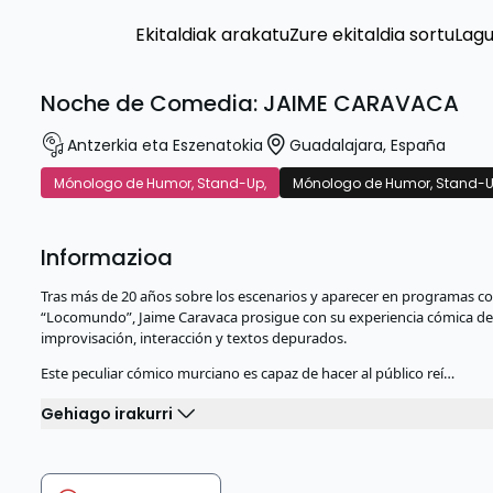
Ekitaldiak arakatu
Zure ekitaldia sortu
Lag
Noche de Comedia: JAIME CARAVACA
Antzerkia eta Eszenatokia
Guadalajara
,
España
Mónologo de Humor, Stand-Up,
Mónologo de Humor, Stand-U
Informazioa
Tras más de 20 años sobre los escenarios y aparecer en programas com
“Locomundo”, Jaime Caravaca prosigue con su experiencia cómica defin
improvisación, interacción y textos depurados.
Este peculiar cómico murciano es capaz de hacer al público reí…
Gehiago irakurri