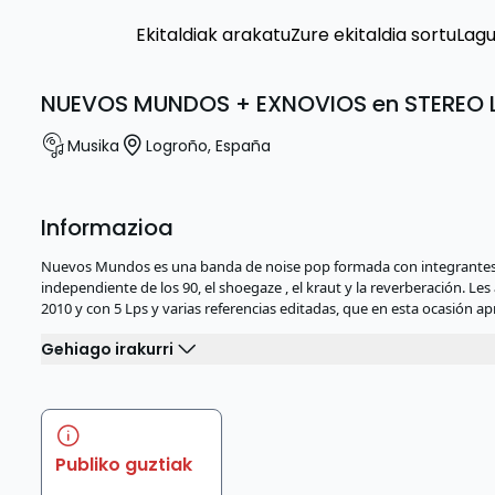
Ekitaldiak arakatu
Zure ekitaldia sortu
Lag
NUEVOS MUNDOS + EXNOVIOS en STEREO 
Musika
Logroño
,
España
Informazioa
Nuevos Mundos es una banda de noise pop formada con integrantes de
independiente de los 90, el shoegaze , el kraut y la reverberación
2010 y con 5 Lps y varias referencias editadas, que en esta ocasión a
Gehiago irakurri
Publiko guztiak