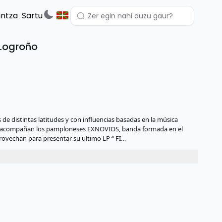
untza
Sartu
Logroño
 distintas latitudes y con influencias basadas en la música
. Les acompañan los pamploneses EXNOVIOS, banda formada en el
provechan para presentar su ultimo LP “ FI…