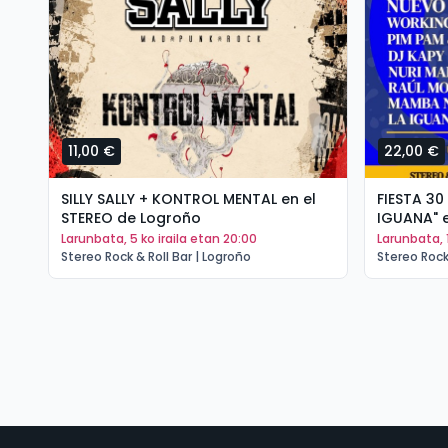
11,00 €
22,00 €
SILLY SALLY + KONTROL MENTAL en el
FIESTA 30
STEREO de Logroño
IGUANA" e
larunbata, 5 ko iraila etan 20:00
larunbata, 
Stereo Rock & Roll Bar | Logroño
Stereo Rock