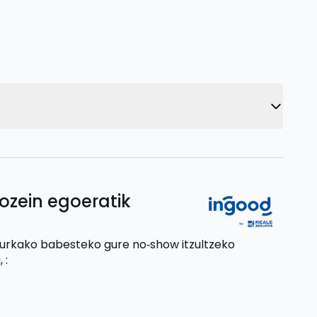
ozein egoeratik
aurkako babesteko gure no‑show itzultzeko
,
: