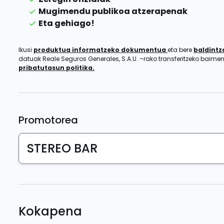
Mugimendu publikoa atzerapenak
Eta gehiago!
Ikusi
produktua informatzeko dokumentua
eta bere
baldint
datuak Reale Seguros Generales, S.A.U. –rako transferitzeko baim
pribatutasun politika.
Promotorea
STEREO BAR
Kokapena