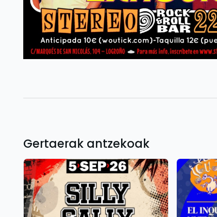
Gertaerak antzekoak