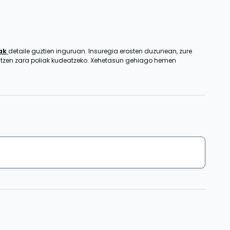
zak
detaile guztien inguruan. Insuregia erosten duzunean, zure
entzen zara poliak kudeatzeko. Xehetasun gehiago hemen