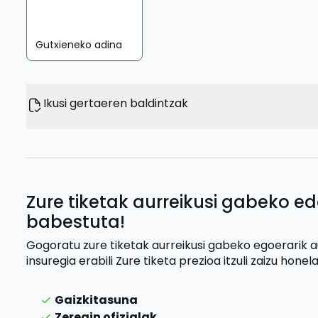
Gutxieneko adina
Ikusi gertaeren baldintzak
Zure tiketak aurreikusi gabeko ed
babestuta!
Gogoratu zure tiketak aurreikusi gabeko egoerarik 
insuregia erabili
Zure tiketa prezioa itzuli zaizu
honela
Gaizkitasuna
Zeregin ofizialak