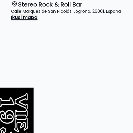
Stereo Rock & Roll Bar
Calle Marqués de San Nicolás
,
Logroño
,
26001
,
España
Ikusi mapa