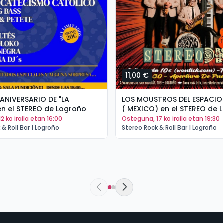
11,00 €
 ANIVERSARIO DE "LA
LOS MOUSTROS DEL ESPACIO
n el STEREO de Logroño
( MEXICO) en el STEREO d
12 ko iraila etan 16:00
osteguna, 17 ko iraila etan 19:30
 & Roll Bar | Logroño
Stereo Rock & Roll Bar | Logroño