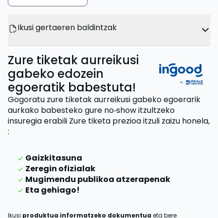
Ikusi gertaeren baldintzak
Zure tiketak aurreikusi
gabeko edozein
egoeratik babestuta!
Gogoratu zure tiketak aurreikusi gabeko egoerarik
aurkako babesteko gure no‑show itzultzeko
insuregia erabili
Zure tiketa prezioa itzuli zaizu
honela,
:
Gaizkitasuna
Zeregin ofizialak
Mugimendu publikoa atzerapenak
Eta gehiago!
Ikusi
produktua informatzeko dokumentua
eta bere