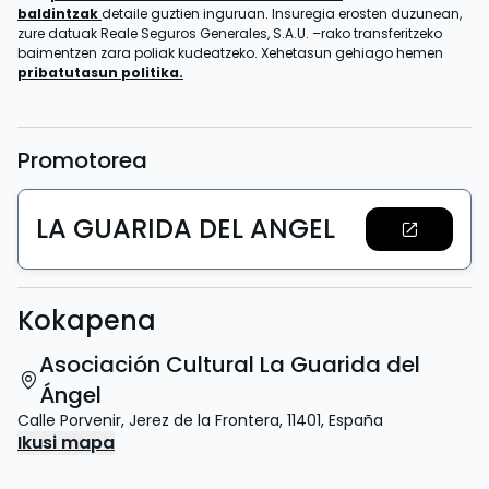
baldintzak
detaile guztien inguruan. Insuregia erosten duzunean,
zure datuak Reale Seguros Generales, S.A.U. –rako transferitzeko
baimentzen zara poliak kudeatzeko. Xehetasun gehiago hemen
pribatutasun politika.
Promotorea
LA GUARIDA DEL ANGEL
Kokapena
Asociación Cultural La Guarida del
Ángel
Calle Porvenir
,
Jerez de la Frontera
,
11401
,
España
Ikusi mapa