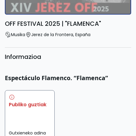
OFF FESTIVAL 2025 | "FLAMENCA"
Musika
Jerez de la Frontera
,
España
Informazioa
Espectáculo Flamenco. “Flamenca”
Publiko guztiak
Gutxieneko adina