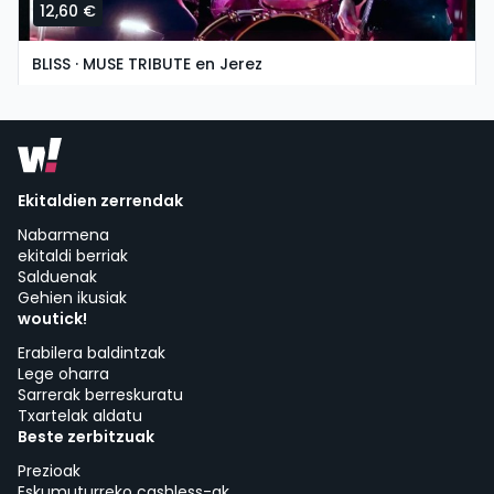
12,60 €
BLISS · MUSE TRIBUTE en Jerez
igandea, 8 ko azaroa etan 19:30
Asociación Cultural La Guarida del Ángel | Jerez de la Frontera
Ekitaldien zerrendak
Nabarmena
ekitaldi berriak
Salduenak
Gehien ikusiak
woutick!
Erabilera baldintzak
Lege oharra
Sarrerak berreskuratu
Txartelak aldatu
Beste zerbitzuak
Prezioak
Eskumuturreko cashless-ak