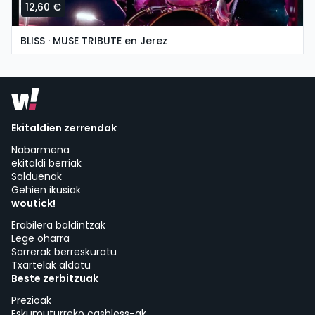
12,60 €
BLISS · MUSE TRIBUTE en Jerez
igandea, 8 ko azaroa etan 19:30
Asociación Cultural La Guarida del Ángel | Jerez de la Frontera
Ekitaldien zerrendak
Nabarmena
ekitaldi berriak
Salduenak
Gehien ikusiak
woutick!
Erabilera baldintzak
Lege oharra
Sarrerak berreskuratu
Txartelak aldatu
Beste zerbitzuak
Prezioak
Eskumuturreko cashless-ak