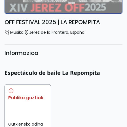
OFF FESTIVAL 2025 | LA REPOMPITA
Musika
Jerez de la Frontera
,
España
Informazioa
Espectáculo de baile La Repompita
Publiko guztiak
Gutxieneko adina