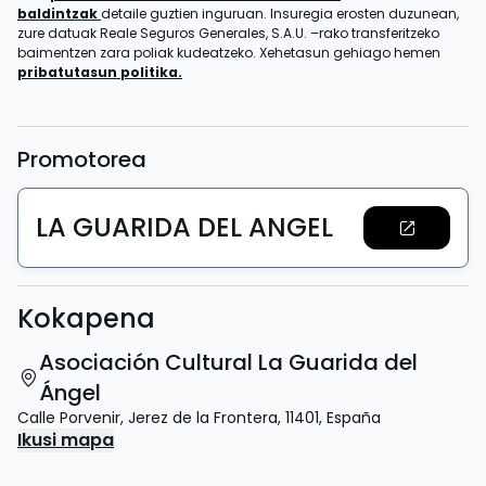
baldintzak
detaile guztien inguruan. Insuregia erosten duzunean,
zure datuak Reale Seguros Generales, S.A.U. –rako transferitzeko
baimentzen zara poliak kudeatzeko. Xehetasun gehiago hemen
pribatutasun politika.
Promotorea
LA GUARIDA DEL ANGEL
Kokapena
Asociación Cultural La Guarida del
Ángel
Calle Porvenir
,
Jerez de la Frontera
,
11401
,
España
Ikusi mapa