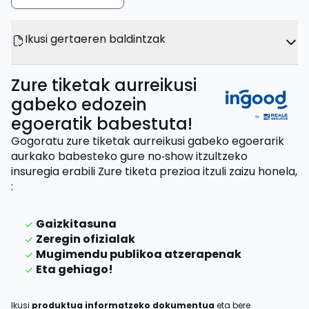
Ikusi gertaeren baldintzak
Zure tiketak aurreikusi
gabeko edozein
egoeratik babestuta!
Gogoratu zure tiketak aurreikusi gabeko egoerarik
aurkako babesteko gure no‑show itzultzeko
insuregia erabili
Zure tiketa prezioa itzuli zaizu
honela,
:
Gaizkitasuna
Zeregin ofizialak
Mugimendu publikoa atzerapenak
Eta gehiago!
Ikusi
produktua informatzeko dokumentua
eta bere