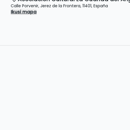
Calle Porvenir
,
Jerez de la Frontera
,
11401
,
España
Ikusi mapa