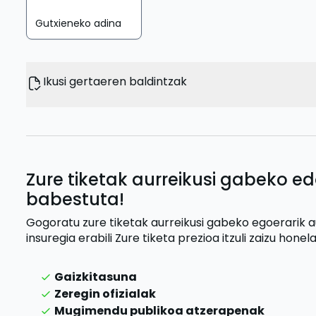
Gutxieneko adina
Ikusi gertaeren baldintzak
Zure tiketak aurreikusi gabeko ed
babestuta!
Gogoratu zure tiketak aurreikusi gabeko egoerarik 
insuregia erabili
Zure tiketa prezioa itzuli zaizu
honela
Gaizkitasuna
Zeregin ofizialak
Mugimendu publikoa atzerapenak