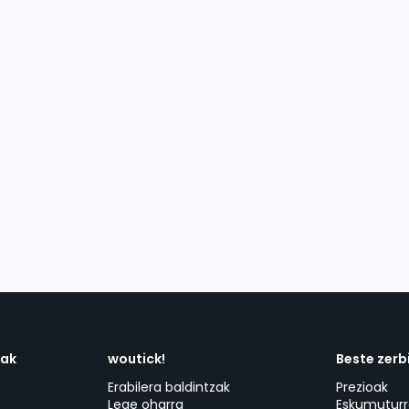
dak
woutick!
Beste zerb
Erabilera baldintzak
Prezioak
Lege oharra
Eskumuturr