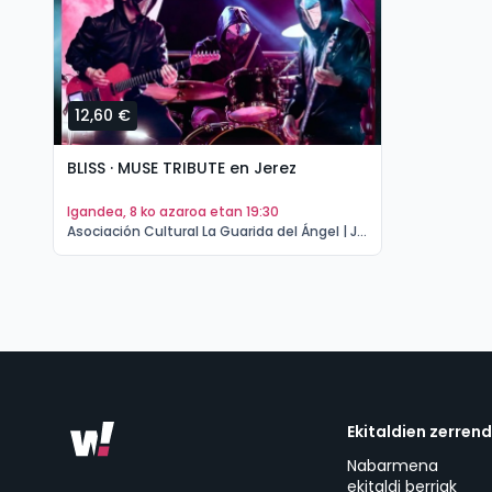
12,60 €
BLISS · MUSE TRIBUTE en Jerez
igandea, 8 ko azaroa etan 19:30
Asociación Cultural La Guarida del Ángel | Jerez de la Frontera
Ekitaldien zerren
Nabarmena
ekitaldi berriak