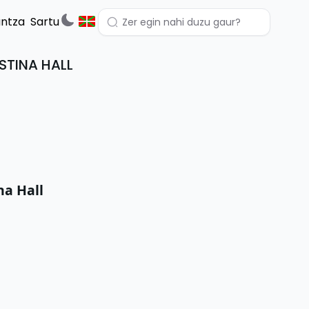
untza
Sartu
STINA HALL
na Hall