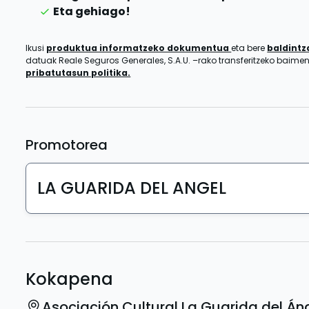
Eta gehiago!
Ikusi
produktua informatzeko dokumentua
eta bere
baldint
datuak Reale Seguros Generales, S.A.U. –rako transferitzeko baim
pribatutasun politika.
Promotorea
LA GUARIDA DEL ANGEL
Kokapena
Asociación Cultural La Guarida del Án