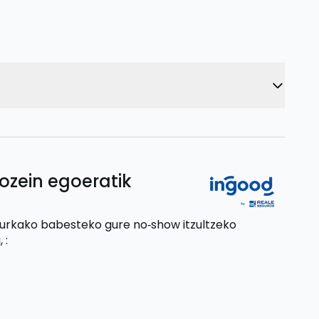
ozein egoeratik
aurkako babesteko gure no‑show itzultzeko
,
: