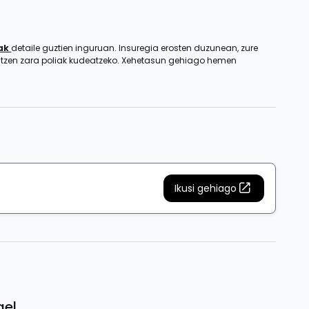
zak
detaile guztien inguruan. Insuregia erosten duzunean, zure
entzen zara poliak kudeatzeko. Xehetasun gehiago hemen
Ikusi gehiago
gel