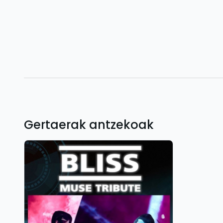
Gertaerak antzekoak