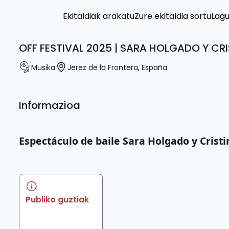
Ekitaldiak arakatu
Zure ekitaldia sortu
Lag
OFF FESTIVAL 2025 | SARA HOLGADO Y CRI
Musika
Jerez de la Frontera
,
España
Informazioa
Espectáculo de baile Sara Holgado y Cristi
Publiko guztiak