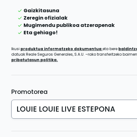
Gaizkitasuna
Zeregin ofizialak
Mugimendu publikoa atzerapenak
Eta gehiago!
Ikusi
produktua informatzeko dokumentua
eta bere
baldint
datuak Reale Seguros Generales, S.A.U. –rako transferitzeko baim
pribatutasun politika.
Promotorea
LOUIE LOUIE LIVE ESTEPONA