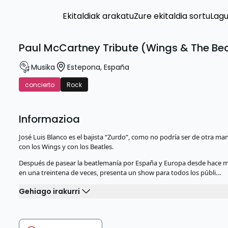
Ekitaldiak arakatu
Zure ekitaldia sortu
Lag
Paul McCartney Tribute (Wings & The Beat
Musika
Estepona
,
España
concierto
Rock
Informazioa
José Luis Blanco es el bajista “Zurdo”, como no podría ser de otra ma
con los Wings y con los Beatles.
Después de pasear la beatlemanía por España y Europa desde hace má
en una treintena de veces, presenta un show para todos los públi…
Gehiago irakurri