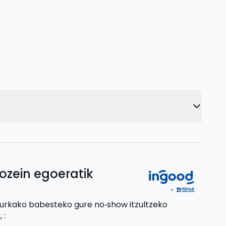
ozein egoeratik
aurkako babesteko gure no‑show itzultzeko
,
: