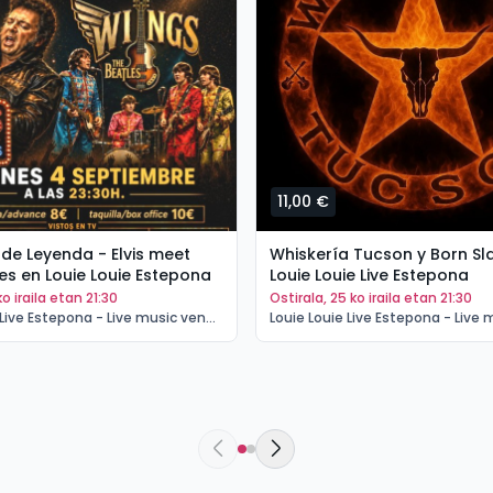
11,00 €
de Leyenda - Elvis meet
Whiskería Tucson y Born Sl
es en Louie Louie Estepona
Louie Louie Live Estepona
 ko iraila etan 21:30
ostirala, 25 ko iraila etan 21:30
Louie Louie Live Estepona - Live music venue Estepona | Estepona