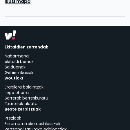
Ikusi mapa
Ekitaldien zerrendak
Nabarmena
ekitaldi berriak
Salduenak
Gehien ikusiak
woutick!
Erabilera baldintzak
Lege oharra
Sarrerak berreskuratu
Txartelak aldatu
Beste zerbitzuak
Prezioak
Eskumuturreko cashless-ak
Pertsonalizatutako edalontziak