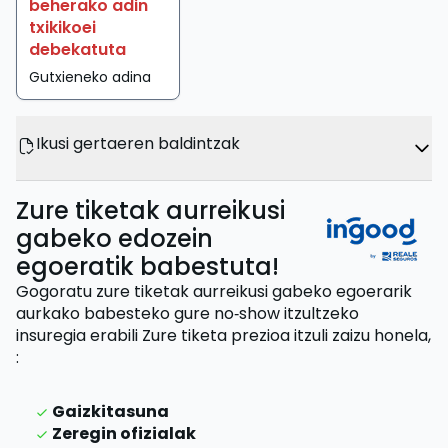
beherako adin
txikikoei
debekatuta
Gutxieneko adina
Ikusi gertaeren baldintzak
Zure tiketak aurreikusi
gabeko edozein
egoeratik babestuta!
Gogoratu zure tiketak aurreikusi gabeko egoerarik
aurkako babesteko gure no‑show itzultzeko
insuregia erabili
Zure tiketa prezioa itzuli zaizu
honela,
:
Gaizkitasuna
Zeregin ofizialak