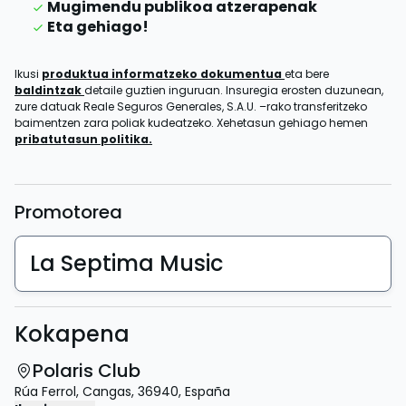
Mugimendu publikoa atzerapenak
Eta gehiago!
Ikusi
produktua informatzeko dokumentua
eta bere
baldintzak
detaile guztien inguruan. Insuregia erosten duzunean,
zure datuak Reale Seguros Generales, S.A.U. –rako transferitzeko
baimentzen zara poliak kudeatzeko. Xehetasun gehiago hemen
pribatutasun politika.
Promotorea
La Septima Music
Kokapena
Polaris Club
Rúa Ferrol
,
Cangas
,
36940
,
España