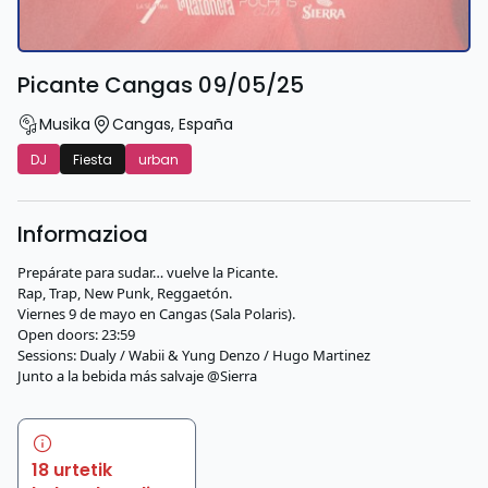
Picante Cangas 09/05/25
Musika
Cangas
,
España
DJ
Fiesta
urban
Informazioa
Prepárate para sudar… vuelve la Picante.
Rap, Trap, New Punk, Reggaetón.
Viernes 9 de mayo en Cangas (Sala Polaris).
Open doors: 23:59
Sessions: Dualy / Wabii & Yung Denzo / Hugo Martinez
Junto a la bebida más salvaje @Sierra
18 urtetik