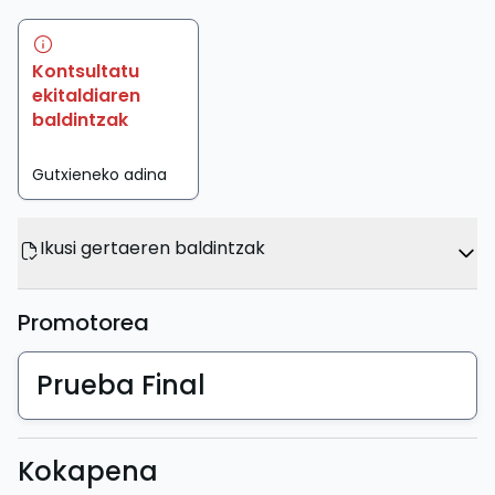
Kontsultatu
ekitaldiaren
baldintzak
Gutxieneko adina
Ikusi gertaeren baldintzak
Promotorea
Prueba Final
Kokapena