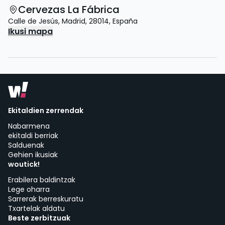
Cervezas La Fábrica
Calle de Jesús
,
Madrid
,
28014
,
España
Ikusi mapa
Ekitaldien zerrendak
Nabarmena
ekitaldi berriak
Salduenak
Gehien ikusiak
woutick!
Erabilera baldintzak
Lege oharra
Sarrerak berreskuratu
Txartelak aldatu
Beste zerbitzuak