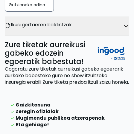
Gutxieneko adina
Ikusi gertaeren baldintzak
Zure tiketak aurreikusi
gabeko edozein
egoeratik babestuta!
Gogoratu zure tiketak aurreikusi gabeko egoerarik
aurkako babesteko gure no‑show itzultzeko
insuregia erabili
Zure tiketa prezioa itzuli zaizu
honela,
:
Gaizkitasuna
Zeregin ofizialak
Mugimendu publikoa atzerapenak
Eta gehiago!