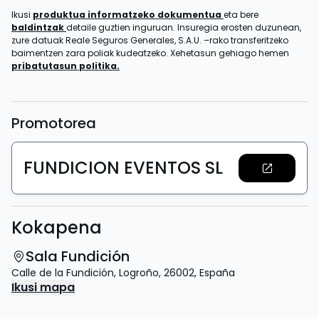
Ikusi
produktua informatzeko dokumentua
eta bere
baldintzak
detaile guztien inguruan. Insuregia erosten duzunean,
zure datuak Reale Seguros Generales, S.A.U. –rako transferitzeko
baimentzen zara poliak kudeatzeko. Xehetasun gehiago hemen
pribatutasun politika.
Promotorea
FUNDICION EVENTOS SL
Kokapena
Sala Fundición
Calle de la Fundición
,
Logroño
,
26002
,
España
Ikusi mapa