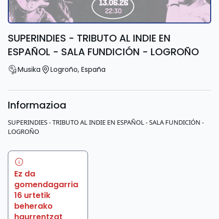
SUPERINDIES - TRIBUTO AL INDIE EN
ESPAÑOL - SALA FUNDICIÓN - LOGROÑO
Musika
Logroño
,
España
Informazioa
SUPERINDIES - TRIBUTO AL INDIE EN ESPAÑOL - SALA FUNDICIÓN -
LOGROÑO
Ez da
gomendagarria
16 urtetik
beherako
haurrentzat