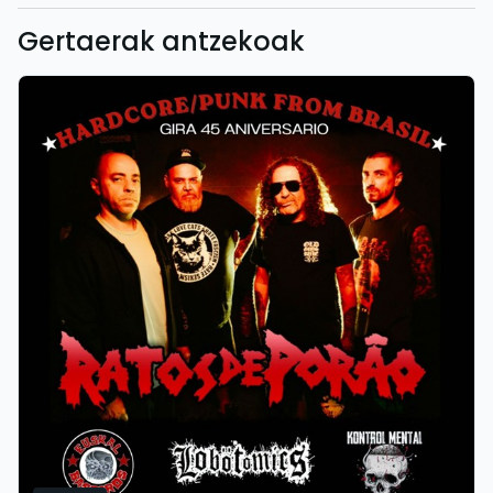
Gertaerak antzekoak