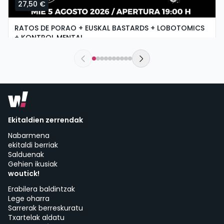
27,50 €
RATOS DE PORAO + EUSKAL BASTARDS + LOBOTOMICS
+ KONTROL MENTAL
asteazkena, 5 ko abuztua etan 17:30
Sala Fundición | Logroño
Ekitaldien zerrendak
Nabarmena
ekitaldi berriak
Salduenak
Gehien ikusiak
woutick!
Erabilera baldintzak
Lege oharra
Sarrerak berreskuratu
Txartelak aldatu