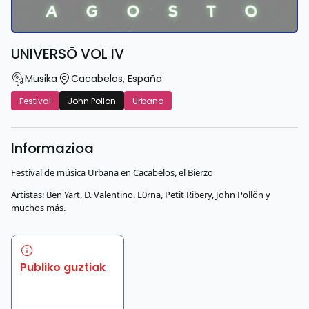
UNIVERSÕ VOL IV
Musika
Cacabelos
,
España
Festival
John Pollon
Urbano
Informazioa
Festival de música Urbana en Cacabelos, el Bierzo
Artistas: Ben Yart, D. Valentino, L0rna, Petit Ribery, John Pollõn y
muchos más.
Publiko guztiak