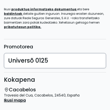
Ikusi
produktua informatzeko dokumentua
eta bere
baldintzak
detaile guztien inguruan. Insuregia erosten duzunean,
zure datuak Reale Seguros Generales, S.A.U. –rako transferitzeko
baimentzen zara poliak kudeatzeko. Xehetasun gehiago hemen
pribatutasun politika.
Promotorea
Universõ 0125
Kokapena
Cacabelos
Travesia del Cua
,
Cacabelos
,
24540
,
España
Ikusi mapa