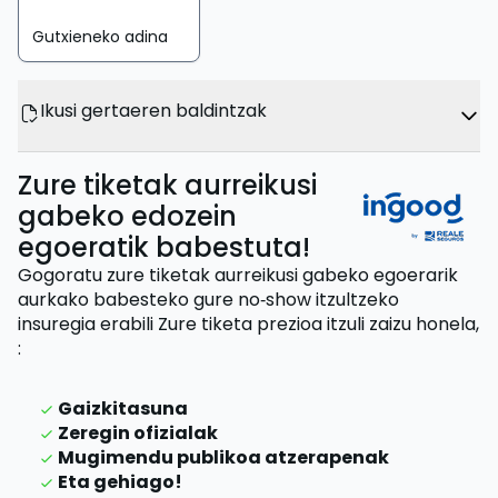
Gutxieneko adina
Ikusi gertaeren baldintzak
Zure tiketak aurreikusi
gabeko edozein
egoeratik babestuta!
Gogoratu zure tiketak aurreikusi gabeko egoerarik
aurkako babesteko gure no‑show itzultzeko
insuregia erabili
Zure tiketa prezioa itzuli zaizu
honela,
:
Gaizkitasuna
Zeregin ofizialak
Mugimendu publikoa atzerapenak
Eta gehiago!