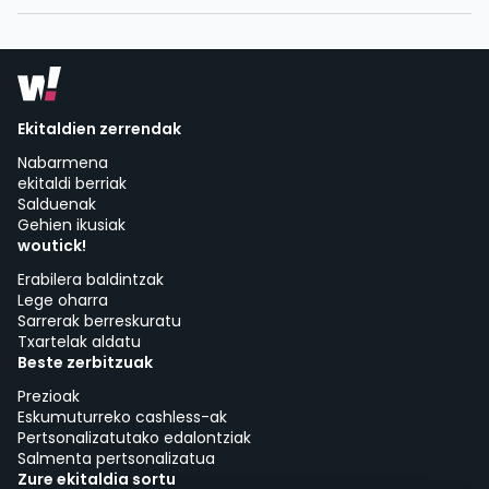
Ekitaldien zerrendak
Nabarmena
ekitaldi berriak
Salduenak
Gehien ikusiak
woutick!
Erabilera baldintzak
Lege oharra
Sarrerak berreskuratu
Txartelak aldatu
Beste zerbitzuak
Prezioak
Eskumuturreko cashless-ak
Pertsonalizatutako edalontziak
Salmenta pertsonalizatua
Zure ekitaldia sortu