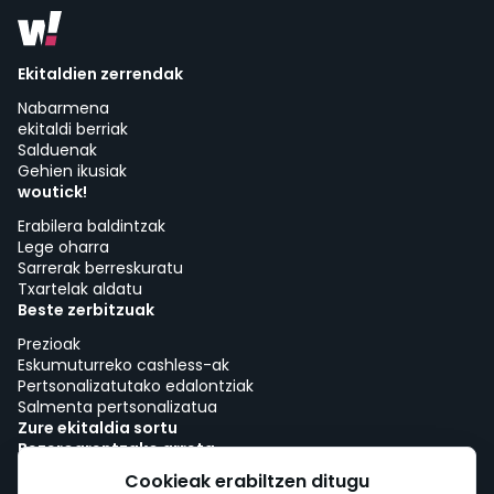
Ekitaldien zerrendak
Nabarmena
ekitaldi berriak
Salduenak
Gehien ikusiak
woutick!
Erabilera baldintzak
Lege oharra
Sarrerak berreskuratu
Txartelak aldatu
Beste zerbitzuak
Prezioak
Eskumuturreko cashless-ak
Pertsonalizatutako edalontziak
Salmenta pertsonalizatua
Zure ekitaldia sortu
Bezeroarentzako arreta
Lana woutick-ekin!
Cookieak erabiltzen ditugu
Cookie-politika