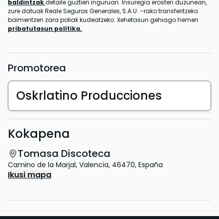
baldintzak
detaile guztien inguruan. Insuregia erosten duzunean,
zure datuak Reale Seguros Generales, S.A.U. –rako transferitzeko
baimentzen zara poliak kudeatzeko. Xehetasun gehiago hemen
pribatutasun politika.
Promotorea
Oskrlatino Producciones
Kokapena
Tomasa Discoteca
Camino de la Marjal
,
Valencia
,
46470
,
España
Ikusi mapa