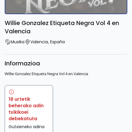
Willie Gonzalez Etiqueta Negra Vol 4 en
Valencia
Musika
Valencia
,
España
Informazioa
Willie Gonzalez Etiqueta Negra Vol 4 en Valencia
18 urtetik
beherako adin
txikikoei
debekatuta
Gutxieneko adina