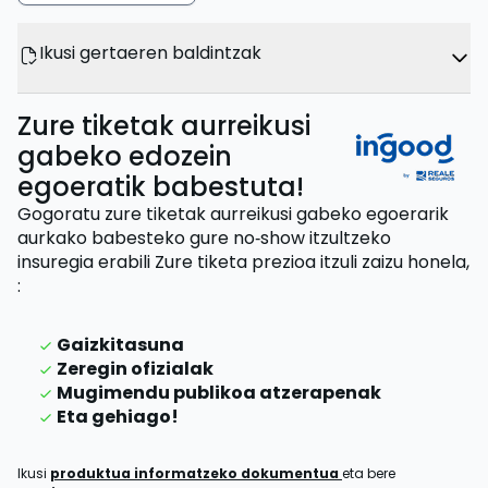
Ikusi gertaeren baldintzak
Zure tiketak aurreikusi
gabeko edozein
egoeratik babestuta!
Gogoratu zure tiketak aurreikusi gabeko egoerarik
aurkako babesteko gure no‑show itzultzeko
insuregia erabili
Zure tiketa prezioa itzuli zaizu
honela,
:
Gaizkitasuna
Zeregin ofizialak
Mugimendu publikoa atzerapenak
Eta gehiago!
Ikusi
produktua informatzeko dokumentua
eta bere