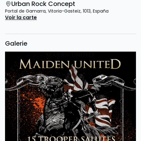
Urban Rock Concept
Portal de Gamarra
,
Vitoria-Gasteiz
,
1013
,
España
Voir la carte
Galerie