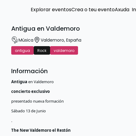
Explorar eventos
Crea o teu evento
Axuda
I
Antigua en Valdemoro
Música
Valdemoro
,
España
antigua
Rock
valdemoro
Información
Antigua
en Valdemoro
concierto exclusivo
presentado nueva formación
Sábado 13 de Junio
.
The New Valdemoro el Restón