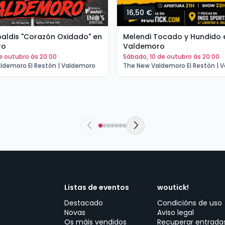
16,50 €
tipaldis "Corazón Oxidado" en
Melendi Tocado y Hundido 
ro
Valdemoro
de outubro ás 20:00
sábado, 10 de outubro ás 20:00
ldemoro El Restón | Valdemoro
The New Valdemoro El Restón | 
Listas de eventos
woutick!
Destacado
Condicións de uso
Novas
Aviso legal
Os máis vendidos
Recuperar entrada