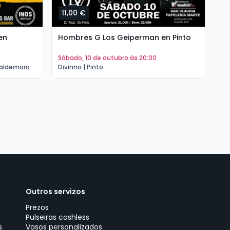
11,00 €
1
en
Hombres G Los Geiperman en Pinto
Hé
Va
sábado, 10 de outubro ás 20:00
s
Valdemoro
Divinno | Pinto
Th
Outros servizos
Prezos
Pulseiras cashless
s
Vasos personalizados