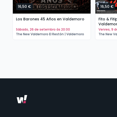
16,50 €
16,50 €
Los Barones 45 Años en Valdemoro
Fito & Fi
Valdemo
sábado, 26 de setembro ás 20:00
venres, 9 
The New Valdemoro El Restón | Valdemoro
The New Va