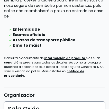
Lembra protexer a túa entrada ante imprevistos co
noso seguro de reembolso por non asistencia,
polo
cal se che reembolsará o prezo da entrada
no caso
de
:
Enfermidade
Exames oficiais
Atrasos do transporte público
E moito máis!
Consulta o documento de
información do produto
e as súas
condicións xerais
para todos os detalles. Ao comprar o seguro,
autorizas a cesión dos teus datos a Reale Seguros Generales, S.A.U.
para a xestión da póliza. Máis detalles en
política de
privacidade.
Organizador
Sala Oxido