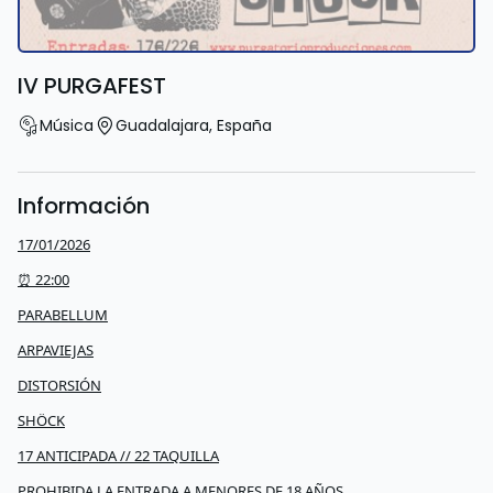
IV PURGAFEST
Música
Guadalajara
,
España
Información
17/01/2026
⏰ 22:00
PARABELLUM
ARPAVIEJAS
DISTORSIÓN
SHÖCK
17 ANTICIPADA // 22 TAQUILLA
PROHIBIDA LA ENTRADA A MENORES DE 18 AÑOS