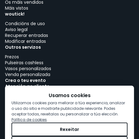
Os máis vendidos
Máis vistos
woutick!
Condicións de uso
Aviso legal
Recuperar entradas
Modificar entradas
Outros servizos
Prezos
Pulseiras cashless
Vasos personalizados
Venda personalizada
Crea o teu evento
Atención ao cliente
Traballar con woutick!
Usamos cookies
Política de cookies
Utilizamos cookies para mellorar a túa experiencia, analizar
Consentimento de cookies
o uso do sitio e mostrarte publicidade relevante. Podes
aceptar todas, rexeitalas ou personalizar a túa elección.
Política de cookies
.
Rexeitar