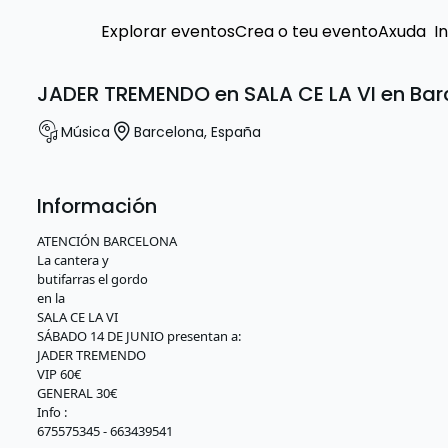
Explorar eventos
Crea o teu evento
Axuda
I
JADER TREMENDO en SALA CE LA VI en Bar
Música
Barcelona
,
España
Información
ATENCIÓN BARCELONA
La cantera y
butifarras el gordo
en la
SALA CE LA VI
SÁBADO 14 DE JUNIO presentan a:
JADER TREMENDO
VIP 60€
GENERAL 30€
Info :
675575345 - 663439541