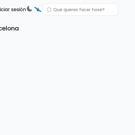
niciar sesión
celona