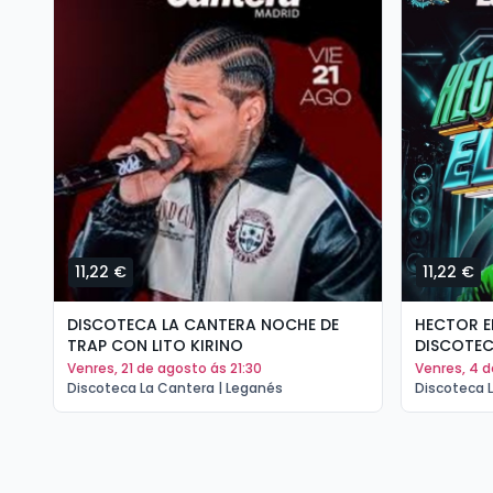
11,22 €
11,22 €
DISCOTECA LA CANTERA NOCHE DE
HECTOR E
TRAP CON LITO KIRINO
venres, 21 de agosto ás 21:30
venres, 4 
Discoteca La Cantera | Leganés
Discoteca 