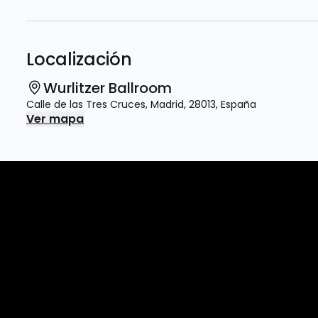
Localización
Wurlitzer Ballroom
Calle de las Tres Cruces
,
Madrid
,
28013
,
España
Ver mapa