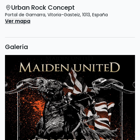
Urban Rock Concept
Portal de Gamarra
,
Vitoria-Gasteiz
,
1013
,
España
Ver mapa
Galería