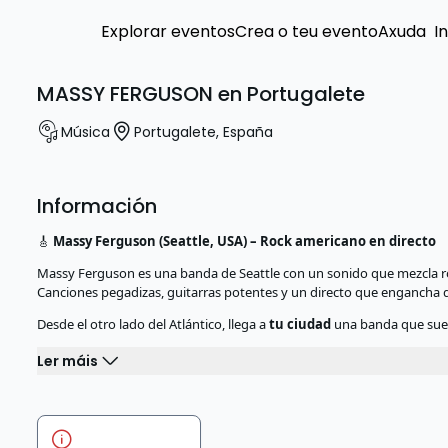
Explorar eventos
Crea o teu evento
Axuda
I
MASSY FERGUSON en Portugalete
Música
Portugalete
,
España
Información
🎸
Massy Ferguson (Seattle, USA) – Rock americano en directo
Massy Ferguson es una banda de Seattle con un sonido que mezcla ro
Canciones pegadizas, guitarras potentes y un directo que engancha 
Desde el otro lado del Atlántico, llega a
tu ciudad
una banda que suen
Ler máis