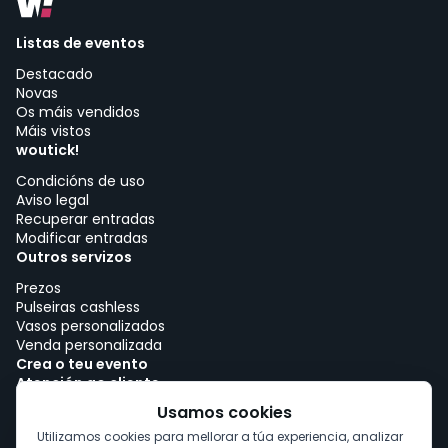
Listas de eventos
Destacado
Novas
Os máis vendidos
Máis vistos
woutick!
Condicións de uso
Aviso legal
Recuperar entradas
Modificar entradas
Outros servizos
Prezos
Pulseiras cashless
Vasos personalizados
Venda personalizada
Crea o teu evento
Atención ao cliente
Traballar con woutick!
Usamos cookies
Política de cookies
Utilizamos cookies para mellorar a túa experiencia, analizar
Consentimento de cookies