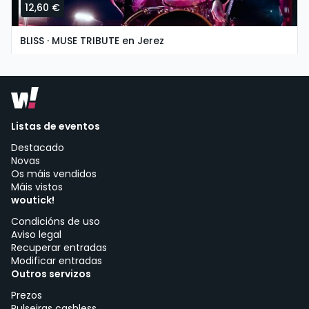
12,60 €
BLISS · MUSE TRIBUTE en Jerez
domingo, 8 de novembro ás 19:30
Asociación Cultural La Guarida del Ángel | Jerez de la Frontera
Listas de eventos
Destacado
Novas
Os máis vendidos
Máis vistos
woutick!
Condicións de uso
Aviso legal
Recuperar entradas
Modificar entradas
Outros servizos
Prezos
Pulseiras cashless