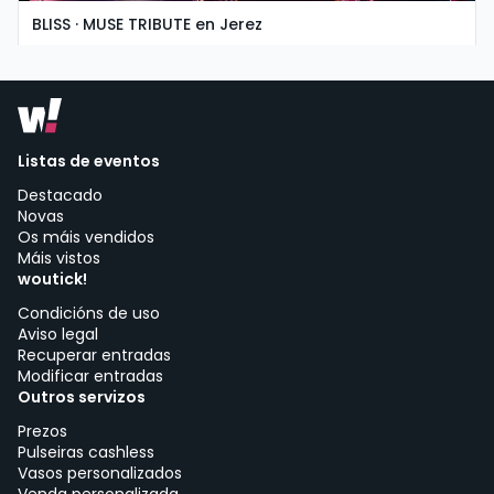
BLISS · MUSE TRIBUTE en Jerez
domingo, 8 de novembro ás 19:30
Asociación Cultural La Guarida del Ángel | Jerez de la Frontera
Listas de eventos
Destacado
Novas
Os máis vendidos
Máis vistos
woutick!
Condicións de uso
Aviso legal
Recuperar entradas
Modificar entradas
Outros servizos
Prezos
Pulseiras cashless
Vasos personalizados