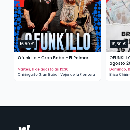
16,50 €
19,80 €
Ofunkillo - Gran Baba - El Palmar
OFUNKILLO 
agosto 2
martes, 11 de agosto ás 19:30
domingo, 
Chiringuito Gran Baba | Vejer de la Frontera
Brisa Chiri