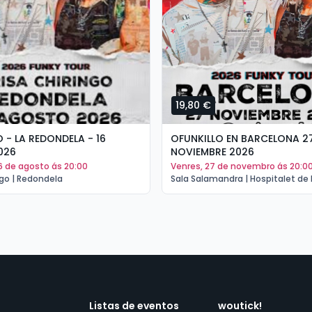
19,80 €
- LA REDONDELA - 16
OFUNKILLO EN BARCELONA 2
026
NOVIEMBRE 2026
16 de agosto ás 20:00
venres, 27 de novembro ás 20:0
ngo | Redondela
Sala Salamandra | Hospitalet de 
Listas de eventos
woutick!