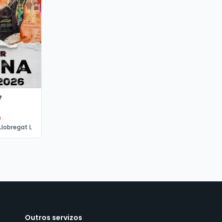
7
0
Llobregat L
Outros servizos