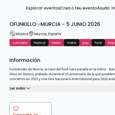
Explorar eventos
Crea o teu evento
Axuda
I
OFUNKILLO -MURCIA - 5 JUNIO 2026
Música
Murcia
,
España
concierto
Festival
Fiesta
metal
pop
Punk
Rap
Información
Funkátic@s de Murcia, la nave del funk hace parada en la mítica ¨
disco en Directo grabado durante el 25 aniversario de la que posible
conciertos en 2025 y una Gira Nacional e Internacional para 2026 ava
Ler máis