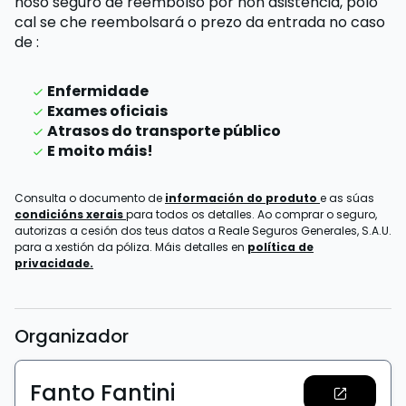
noso seguro de reembolso por non asistencia,
polo
cal se che reembolsará o prezo da entrada
no caso
de
:
Enfermidade
Exames oficiais
Atrasos do transporte público
E moito máis!
Consulta o documento de
información do produto
e as súas
condicións xerais
para todos os detalles. Ao comprar o seguro,
autorizas a cesión dos teus datos a Reale Seguros Generales, S.A.U.
para a xestión da póliza. Máis detalles en
política de
privacidade.
Organizador
Fanto Fantini