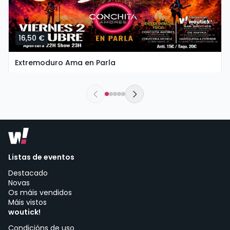
16,50 €
Extremoduro Ama en Parla
venres, 2 de outubro ás 19:00
Conchita Amores | Parla
Listas de eventos
Destacado
Novas
Os máis vendidos
Máis vistos
woutick!
Condicións de uso