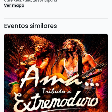
Calle Real
,
Parla
,
28981
,
España
Ver mapa
Eventos similares