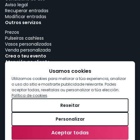
Aviso legal
Recuperar entradas
Modificar entradas
Outros servizos
Prezos
Pulseiras cashless
Vasos personalizados
Venda personalizada
Crea o teu evento
Atención ao cliente
Traballar con woutick!
Usamos cookies
Política de cookies
Utilizamos cookies para mellorar a túa experiencia, analizar
Consentimento de cookies
o uso do sitio e mostrarte publicidade relevante. Podes
aceptar todas, rexeitalas ou personalizar a túa elección.
Política de cookies
.
Rexeitar
Personalizar
Aceptar todas