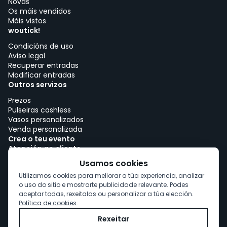
Novas
Os máis vendidos
Máis vistos
woutick!
Condicións de uso
Aviso legal
Recuperar entradas
Modificar entradas
Outros servizos
Prezos
Pulseiras cashless
Vasos personalizados
Venda personalizada
Crea o teu evento
Atención ao cliente
Traballar con woutick!
Usamos cookies
Política de cookies
Utilizamos cookies para mellorar a túa experiencia, analizar
Consentimento de cookies
o uso do sitio e mostrarte publicidade relevante. Podes
aceptar todas, rexeitalas ou personalizar a túa elección.
Política de cookies
.
Rexeitar