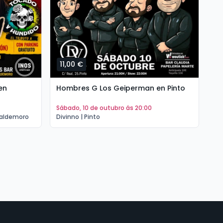
11,00 €
1
en
Hombres G Los Geiperman en Pinto
Hé
Va
sábado, 10 de outubro ás 20:00
s
Valdemoro
Divinno | Pinto
Th