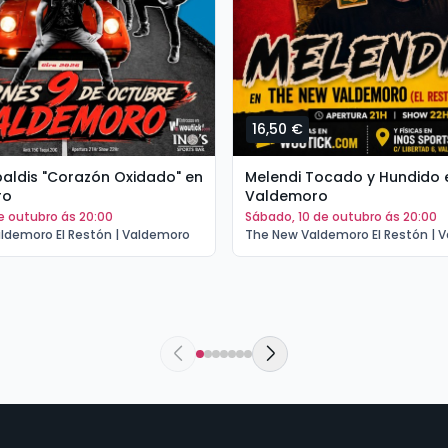
16,50 €
tipaldis "Corazón Oxidado" en
Melendi Tocado y Hundido 
ro
Valdemoro
de outubro ás 20:00
sábado, 10 de outubro ás 20:00
ldemoro El Restón | Valdemoro
The New Valdemoro El Restón | 