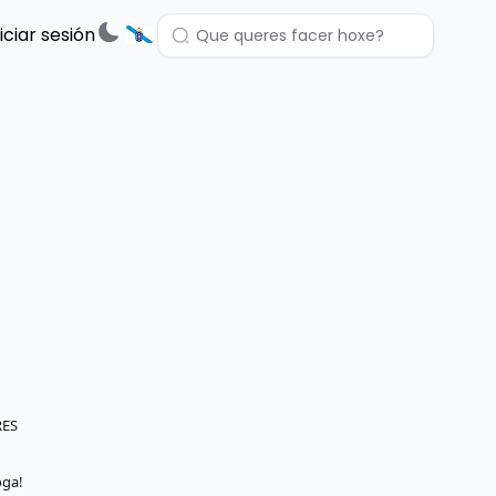
niciar sesión
RES
oga!