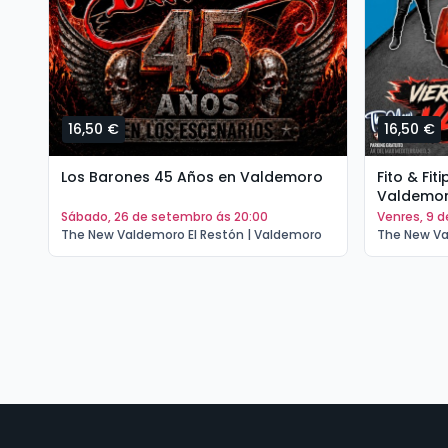
16,50 €
16,50 €
Los Barones 45 Años en Valdemoro
Fito & Fi
Valdemo
sábado, 26 de setembro ás 20:00
venres, 9 
The New Valdemoro El Restón | Valdemoro
The New Va