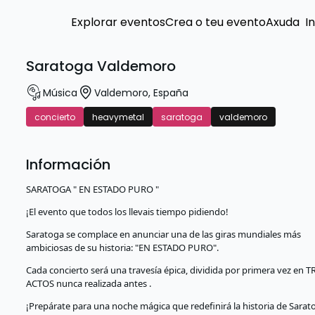
Explorar eventos
Crea o teu evento
Axuda
I
Saratoga Valdemoro
Música
Valdemoro
,
España
concierto
heavymetal
saratoga
valdemoro
Información
SARATOGA " EN ESTADO PURO "
¡El evento que todos los llevais tiempo pidiendo!
Saratoga se complace en anunciar una de las giras mundiales más
ambiciosas de su historia: "EN ESTADO PURO".
Cada concierto será una travesía épica, dividida por primera vez en T
ACTOS nunca realizada antes .
¡Prepárate para una noche mágica que redefinirá la historia de Sarat