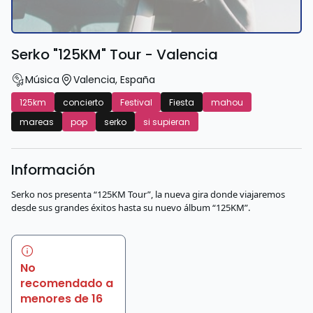
Serko "125KM" Tour - Valencia
Música
Valencia
,
España
125km
concierto
Festival
Fiesta
mahou
mareas
pop
serko
si supieran
Información
Serko nos presenta “125KM Tour”, la nueva gira donde viajaremos
desde sus grandes éxitos hasta su nuevo álbum “125KM”.
No
recomendado a
menores de 16