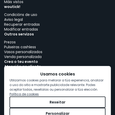
Máis vistos
woutick!
Condicións de uso
Aviso legal
Recuperar entradas
Modificar entradas
Outros servizos
Prezos
Pulseiras cashless
Vasos personalizados
Venda personalizada
Crea o teu evento
Atención ao cliente
Traballar con woutick!
Usamos cookies
Política de cookies
Utilizamos cookies para mellorar a túa experiencia, analizar
Consentimento de cookies
o uso do sitio e mostrarte publicidade relevante. Podes
aceptar todas, rexeitalas ou personalizar a túa elección.
Política de cookies
.
Rexeitar
Personalizar