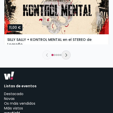
11,00 €
SILLY SALLY + KONTROL MENTAL en el STEREO de
Logroño
sábado, 5 de setembro ás 20:00
Stereo Rock & Roll Bar | Logroño
Listas de eventos
Destacado
Novas
Os máis vendidos
Máis vistos