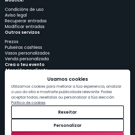
woutick!
Condicións de uso
Aviso legal
Recuperar entradas
Modificar entradas
Outros servizos
Prezos
Pulseiras cashless
Vasos personalizados
Venda personalizada
Crea o teu evento
Atención ao cliente
Traballar con woutick!
Usamos cookies
Política de cookies
Utilizamos cookies para mellorar a túa experiencia, analizar
Consentimento de cookies
o uso do sitio e mostrarte publicidade relevante. Podes
aceptar todas, rexeitalas ou personalizar a túa elección.
Política de cookies
.
Rexeitar
Personalizar