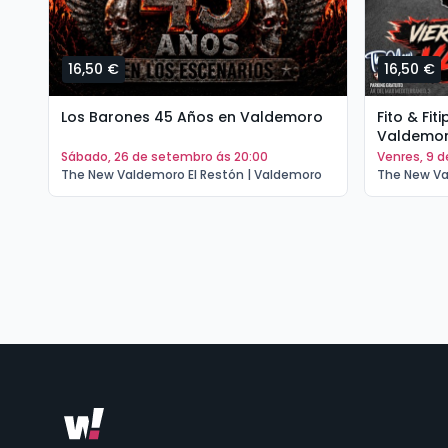
16,50 €
16,50 €
Los Barones 45 Años en Valdemoro
Fito & Fi
Valdemo
sábado, 26 de setembro ás 20:00
venres, 9 
The New Valdemoro El Restón | Valdemoro
The New Va