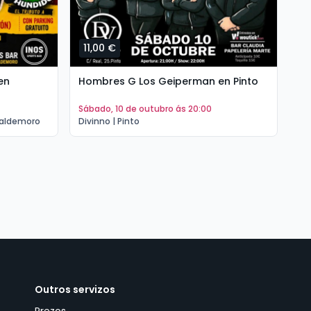
11,00 €
1
en
Hombres G Los Geiperman en Pinto
Hé
Va
sábado, 10 de outubro ás 20:00
s
Valdemoro
Divinno | Pinto
Th
Outros servizos