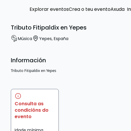
Explorar eventos
Crea o teu evento
Axuda
I
Tributo Fitipaldix en Yepes
Música
Yepes
,
España
Información
Tributo Fitipaldix en Yepes
Consulta as
condicións do
evento
Idade mínima