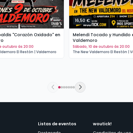
16,50 €
tipaldis "Corazón Oxidado" en
Melendi Tocado y Hundido 
ro
Valdemoro
de outubro ás 20:00
sábado, 10 de outubro ás 20:00
ldemoro El Restón | Valdemoro
The New Valdemoro El Restón | 
Listas de eventos
woutick!