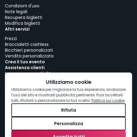
Condizioni d'uso
Note legali
Recupera biglietti
Modifica biglietti
Altri servizi
Prezzi
Braccialetti cashless
Bicchieri personalizzati
Vendita personalizzata
Crea il tuo evento
Assistenza clienti
Lavora con woutick!
Politica sui cookie
Utilizziamo cookie
Consenso ai cookie
Utilizziamo cookie per migliorare la tua esperienza, analizzare
l'uso del sito e mostrarti pubblicità pertinente. Puoi accettarli
tutti, rifiutarli o personalizzare la tua scelta.
Politica sui cookie
.
Rifiuta
Personalizza
Accetta tutti