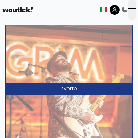
op
SVOLTO