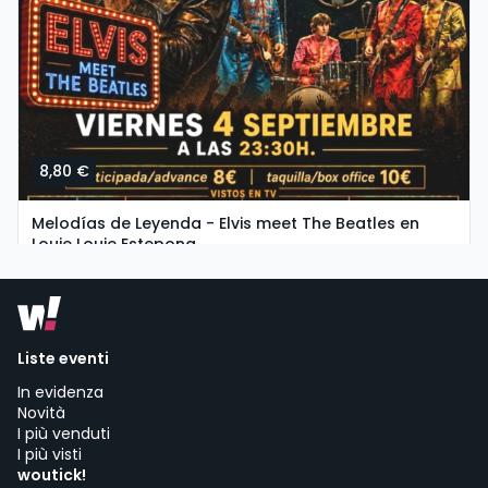
8,80 €
Melodías de Leyenda - Elvis meet The Beatles en
Louie Louie Estepona
viernes, 4 de septiembre a las 21:30
Louie Louie Live Estepona - Live music venue Estepona | Estepona
Liste eventi
In evidenza
Novità
I più venduti
I più visti
woutick!