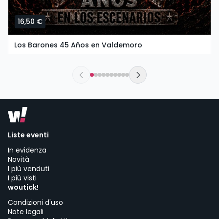
16,50 €
Los Barones 45 Años en Valdemoro
sábado, 26 de septiembre a las 20:00
The New Valdemoro El Restón | Valdemoro
Liste eventi
In evidenza
Novità
I più venduti
I più visti
woutick!
Condizioni d'uso
Note legali