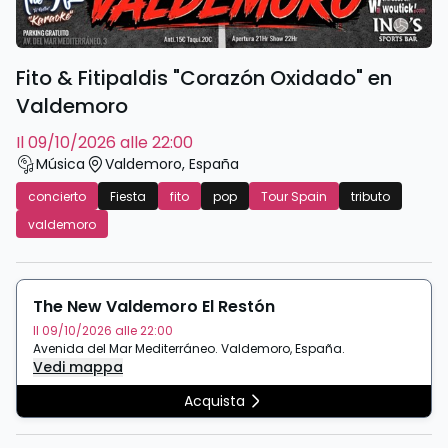
Fito & Fitipaldis "Corazón Oxidado" en
Valdemoro
il 09/10/2026 alle 22:00
Música
Valdemoro
,
España
concierto
Fiesta
fito
pop
Tour Spain
tributo
valdemoro
The New Valdemoro El Restón
Il 09/10/2026 alle 22:00
Avenida del Mar Mediterráneo
.
Valdemoro
,
España
.
Vedi mappa
Acquista