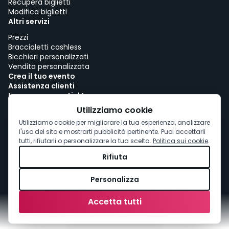
Recupera biglietti
Modifica biglietti
Altri servizi
Prezzi
Braccialetti cashless
Bicchieri personalizzati
Vendita personalizzata
Crea il tuo evento
Assistenza clienti
Lavora con woutick!
Politica sui cookie
Utilizziamo cookie
Consenso ai cookie
Utilizziamo cookie per migliorare la tua esperienza, analizzare
l'uso del sito e mostrarti pubblicità pertinente. Puoi accettarli
tutti, rifiutarli o personalizzare la tua scelta.
Politica sui cookie
.
Rifiuta
Personalizza
Accetta tutti
Acquista
biglietti