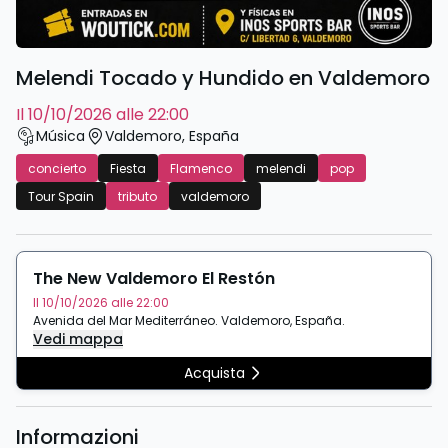
Melendi Tocado y Hundido en Valdemoro
il 10/10/2026 alle 22:00
Música
Valdemoro
,
España
concierto
Fiesta
Flamenco
melendi
pop
Tour Spain
tributo
valdemoro
The New Valdemoro El Restón
Il 10/10/2026 alle 22:00
Avenida del Mar Mediterráneo
.
Valdemoro
,
España
.
Vedi mappa
Acquista
Informazioni