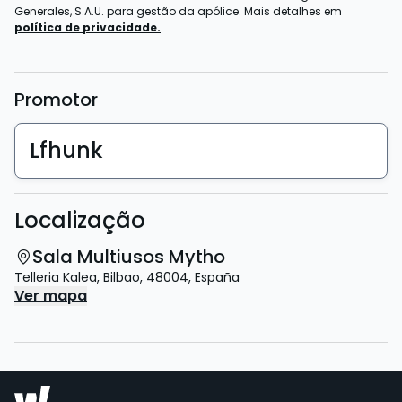
Generales, S.A.U. para gestão da apólice. Mais detalhes em
política de privacidade.
Promotor
Lfhunk
Localização
Sala Multiusos Mytho
Telleria Kalea
,
Bilbao
,
48004
,
España
Ver mapa