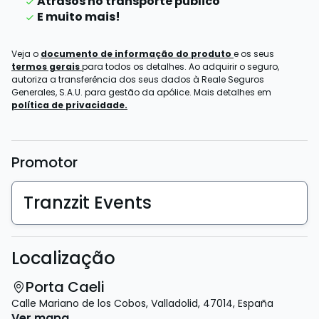
Atrasos no transporte público
E muito mais!
Veja o
documento de informação do produto
e os seus
termos gerais
para todos os detalhes. Ao adquirir o seguro,
autoriza a transferência dos seus dados à Reale Seguros
Generales, S.A.U. para gestão da apólice. Mais detalhes em
política de privacidade.
Promotor
Tranzzit Events
Localização
Porta Caeli
Calle Mariano de los Cobos
,
Valladolid
,
47014
,
España
Ver mapa