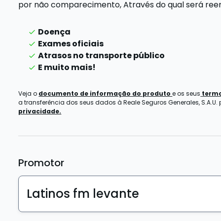
por não comparecimento,
Através do qual será re
Doença
Exames oficiais
Atrasos no transporte público
E muito mais!
Veja o
documento de informação do produto
e os seus
termo
a transferência dos seus dados à Reale Seguros Generales, S.A.U.
privacidade.
Promotor
Latinos fm levante